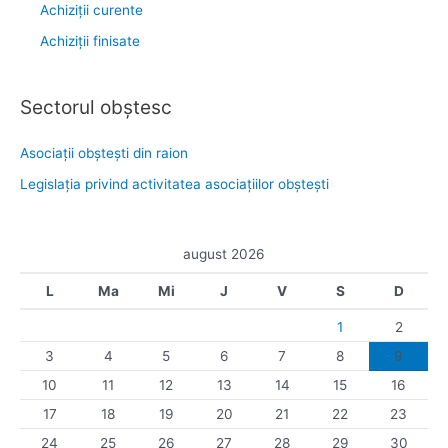
Achiziții curente
Achiziții finisate
Sectorul obştesc
Asociaţii obşteşti din raion
Legislaţia privind activitatea asociaţiilor obşteşti
august 2026
L
Ma
Mi
J
V
S
D
1
2
3
4
5
6
7
8
9
10
11
12
13
14
15
16
17
18
19
20
21
22
23
24
25
26
27
28
29
30