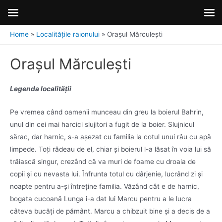
Home
Localitățile raionului
Orașul Mărculești
Orașul Mărculești
Legenda localității
Pe vremea când oamenii munceau din greu la boierul Bahrin,
unul din cei mai harcici slujitori a fugit de la boier. Slujnicul
sărac, dar harnic, s-a așezat cu familia la cotul unui râu cu apă
limpede. Toți râdeau de el, chiar și boierul l-a lăsat în voia lui să
trăiască singur, crezând că va muri de foame cu droaia de
copii și cu nevasta lui. Înfrunta totul cu dârjenie, lucrând zi și
noapte pentru a-și întreține familia. Văzând cât e de harnic,
bogata cucoană Lunga i-a dat lui Marcu pentru a le lucra
câteva bucăți de pământ. Marcu a chibzuit bine și a decis de a