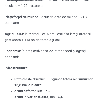
locuiesc – 1172 persoane.
Piaţa forţei de muncă
:Populaţia aptă de muncă – 743
persoane
Agricultura:
În teritoriul or. Mărculeşti sînt inregistrate şi
gestionate 111,19 ha de teren agricol.
Economia:
În oraş activează 22 întreprinderi și agenți
economici.
Infrastructura:
Reţelele de drumuri
:
Lungimea totală a drumurilor –
12,8 km, din care:
drum asfaltat, km – 7,3
drum în variantă albă, km – 5,5