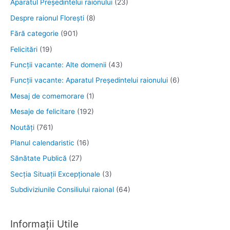
Aparatul Preşedintelui raionului
(23)
Despre raionul Floreşti
(8)
Fără categorie
(901)
Felicitări
(19)
Funcţii vacante: Alte domenii
(43)
Funcții vacante: Aparatul Președintelui raionului
(6)
Mesaj de comemorare
(1)
Mesaje de felicitare
(192)
Noutăţi
(761)
Planul calendaristic
(16)
Sănătate Publică
(27)
Secția Situații Excepționale
(3)
Subdiviziunile Consiliului raional
(64)
Informații Utile