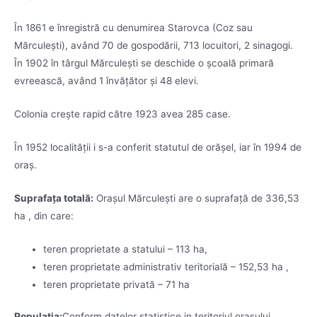
În 1861 e înregistră cu denumirea Starovca (Coz sau
Mărculeşti), având 70 de gospodării, 713 locuitori, 2 sinagogi.
În 1902 în târgul Mărculeşti se deschide o şcoală primară
evreească, având 1 învăţător şi 48 elevi.
Colonia creşte rapid către 1923 avea 285 case.
În 1952 localităţii i s-a conferit statutul de orăşel, iar în 1994 de
oraş.
Suprafaţa totală:
Oraşul Mărculeşti are o suprafaţă de 336,53
ha , din care:
teren proprietate a statului – 113 ha,
teren proprietate administrativ teritorială – 152,53 ha ,
teren proprietate privată – 71 ha
Populaţia:
Conform datelor statistice in teritoriul oraşului