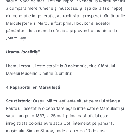
sădi o livadă de meri. Toți din împrejur veneau la Marcu pentru
a cumpăra mere rumene și mustoase. Și așa de la fii și nepoți,
din generație în generație, au rodit și au prosperat pământurile
Mărculeștene și Marcu a fost primul locuitor al acestor
pământuri, de la numele căruia a și provenit denumirea de
„Mărculești.”
Hramul localității
Hramul orașului este stabilit la 8 noiembrie, ziua Sfântului
Marelui Mucenic Dimitrie (Dumitru).
4.
Paşaportul or. Mărculeşti
Scurt istoric:
Oraşul Mărculeşti este situat pe malul stâng al
Rautului, aşezat la o depărtare egală între satele Mărculeşti şi
satul Lunga. În 1837, la 25 mai, prima dată oficial este
inregistrată colonia evreiască Cot, întemeiat pe pământul
moşierului Simion Starov, unde erau vreo 10 de case.