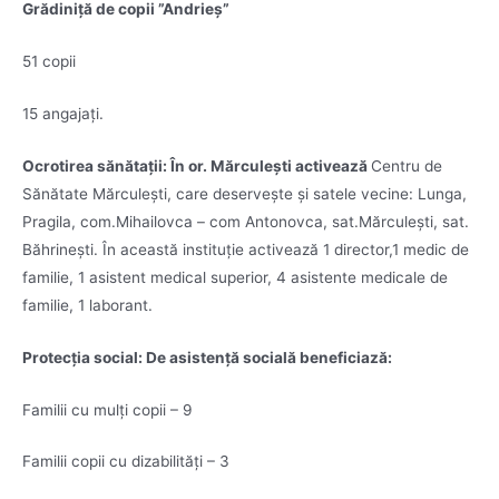
Grădiniță de copii ”Andrieș”
51 copii
15 angajați.
Ocrotirea sănătaţii:
În or. Mărculeşti activează
Centru de
Sănătate Mărculeşti, care deserveşte și satele vecine: Lunga,
Pragila, com.Mihailovca – com Antonovca, sat.Mărculeşti, sat.
Băhrineşti. În această instituţie activează 1 director,1 medic de
familie, 1 asistent medical superior, 4 asistente medicale de
familie, 1 laborant.
Protecţia social: De asistenţă socială beneficiază:
Familii cu mulți copii – 9
Familii copii cu dizabilități – 3