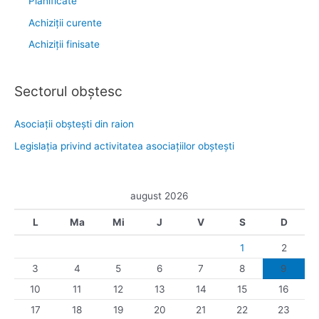
Planificate
Achiziții curente
Achiziții finisate
Sectorul obştesc
Asociaţii obşteşti din raion
Legislaţia privind activitatea asociaţiilor obşteşti
august 2026
L
Ma
Mi
J
V
S
D
1
2
3
4
5
6
7
8
9
10
11
12
13
14
15
16
17
18
19
20
21
22
23