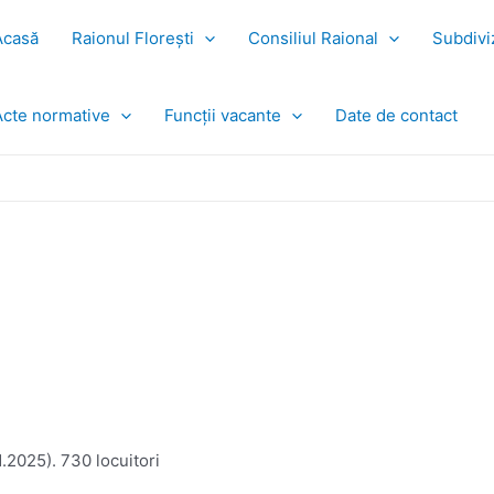
Acasă
Raionul Florești
Consiliul Raional
Subdiviz
Acte normative
Funcții vacante
Date de contact
.2025). 730 locuitori