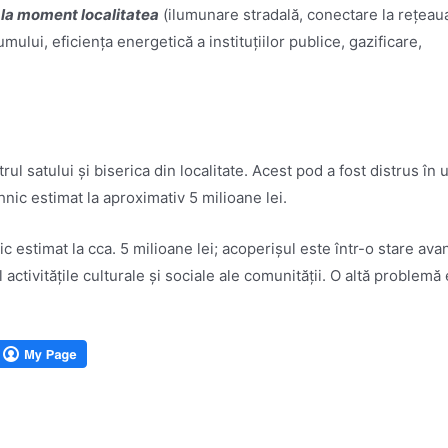
 la moment localitatea
(ilumunare stradală, conectare la rețeau
mului, eficiența energetică a instituțiilor publice, gazificare,
ul satului și biserica din localitate. Acest pod a fost distrus în
hnic estimat la aproximativ 5 milioane lei.
c estimat la cca. 5 milioane lei; acoperișul este într-o stare ava
activitățile culturale și sociale ale comunității. O altă problemă