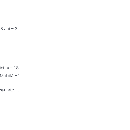
18 ani – 3
ciliu – 18
Mobilă – 1.
zeu
etc. ).