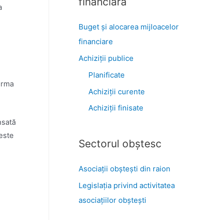
financiară
a
Buget și alocarea mijloacelor
financiare
Achiziţii publice
Planificate
 urma
Achiziții curente
Achiziții finisate
nsată
 este
Sectorul obştesc
Asociaţii obşteşti din raion
Legislaţia privind activitatea
asociaţiilor obşteşti