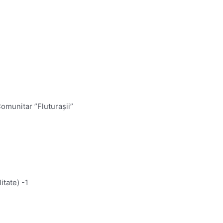
Comunitar ”Fluturașii”
litate) -1