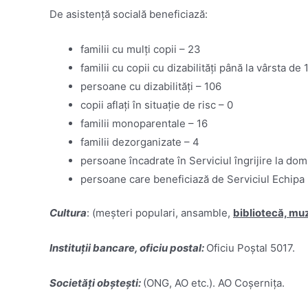
De asistență socială beneficiază:
familii cu mulți copii – 23
familii cu copii cu dizabilități până la vârsta de 
persoane cu dizabilități – 106
copii aflați în situație de risc – 0
familii monoparentale – 16
familii dezorganizate – 4
persoane încadrate în Serviciul îngrijire la domi
persoane care beneficiază de Serviciul Echipa 
Cultura
: (meșteri populari, ansamble,
bibliotecă, mu
Instituții bancare, oficiu postal:
Oficiu Poștal 5017.
Societăți obștești:
(ONG, AO etc.). AO Coșernița.