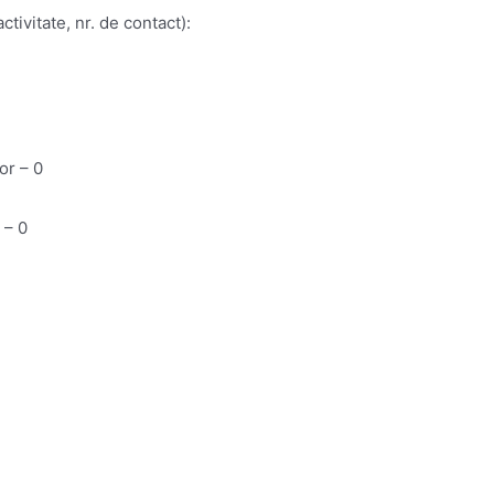
tivitate, nr. de contact):
or – 0
 – 0