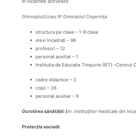
În localitate activează:
Gimnaziul/Liceu IP Gimnaziul Coșernița
structura pe clase – 1-9 clase
elevi încadrați – 96
profesori – 12
personal auxiliar – 1
Instituția de Educație Timpurie (IET) –Centrul 
cadre didactice – 3
copii – 36
personal auxiliar – 8
Ocrotirea sănătății:
(
nr. instituțiilor medicale din loca
Protecția socială: