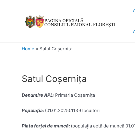
Home
Satul Coşerniţa
Satul Coşerniţa
Denumire APL:
Primăria Coșernița
Populația:
(01.01.2025).1139 locuitori
Piața forței de muncă:
(populația aptă de muncă 01.01