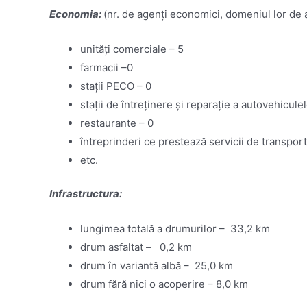
Economia:
(nr. de agenți economici, domeniul lor de ac
unități comerciale – 5
farmacii –0
stații PECO – 0
stații de întreținere și reparație a autovehiculel
restaurante – 0
întreprinderi ce prestează servicii de transport
etc.
Infrastructura:
lungimea totală a drumurilor – 33,2 km
drum asfaltat – 0,2 km
drum în variantă albă – 25,0 km
drum fără nici o acoperire – 8,0 km