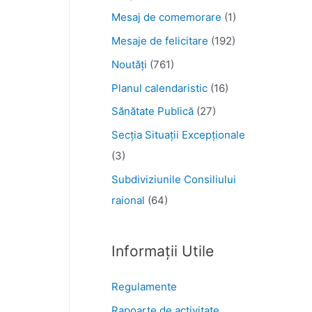
Mesaj de comemorare
(1)
Mesaje de felicitare
(192)
Noutăţi
(761)
Planul calendaristic
(16)
Sănătate Publică
(27)
Secția Situații Excepționale
(3)
Subdiviziunile Consiliului
raional
(64)
Informații Utile
Regulamente
Rapoarte de activitate