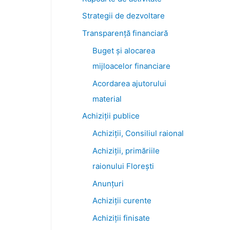
Strategii de dezvoltare
Transparenţă financiară
Buget și alocarea
mijloacelor financiare
Acordarea ajutorului
material
Achiziţii publice
Achiziții, Consiliul raional
Achiziții, primăriile
raionului Florești
Anunțuri
Achiziții curente
Achiziții finisate