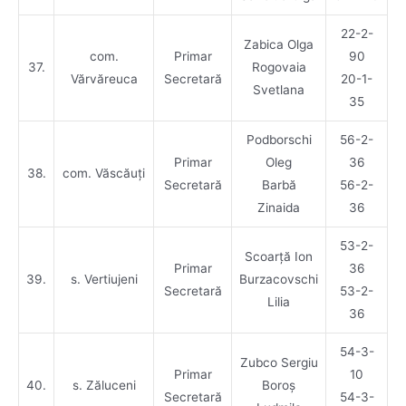
22-2-
Zabica Olga
com.
Primar
90
37.
Rogovaia
Vărvăreuca
Secretară
20-1-
Svetlana
35
Podborschi
56-2-
Primar
Oleg
36
38.
com. Văscăuți
Secretară
Barbă
56-2-
Zinaida
36
53-2-
Scoarță Ion
Primar
36
39.
s. Vertiujeni
Burzacovschi
Secretară
53-2-
Lilia
36
54-3-
Zubco Sergiu
Primar
10
40.
s. Zăluceni
Boroș
Secretară
54-3-