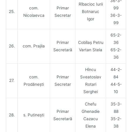
36-3-
Rîbacioc Iurii
com.
Primar
99
25.
Botnaruc
Nicolaevca
Secretar
36-3-
Igor
99
65-2-
Primar
Cobîlaș Petru
36
26.
com. Prajila
Secretară
Vartan Stela
65-2-
36
Hîncu
44-2-
com.
Primar
Sveatoslav
84
27.
Prodănești
Secretar
Rotari
44-5-
Serghei
10
Chefu
35-3-
Primar
Ghenadie
88
28.
s. Putinești
Secretară
Cazacu
35-2-
Elena
38