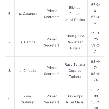
67-2-
Bilenco
Primar
01
6.
s. Cașunca
Roman
Secretară
67-0-
Jalbă Rodica
61
59-3-
Cheleș Iurie
Primar
25
7.
s. Cernița
Capustean
Secretară
59-2-
Angela
74
93-4-
Rusu Tatiana
Primar
74
8.
s. Ciripcău
Coșciuc
Secretară
93-4-
Tatiana
74
38-2-
com.
Primar
Burcă Igor
88
9.
Ciutulești
Secretară
Rusu Maria
38-2-
68