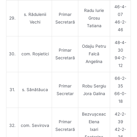
46-4-
Radu Iurie
s. Rădulenii
Primar
07
29.
Grosu
Vechi
Secretară
46-2-
Tatiana
46
48-4-
Odajiu Petru
Primar
30
30.
com. Roșietici
Falcă
Secretară
94-2-
Angelina
12
66-2-
Primar
Robu Sergiu
35
31.
s. Sănătăuca
Secretar
Jora Galina
66-0-
18
Bezvușceac
42-2-
Primar
Elena
39
32.
com. Sevirova
Secretară
Ixari
42-2-