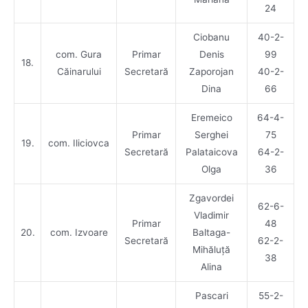
24
Ciobanu
40-2-
com. Gura
Primar
Denis
99
18.
Căinarului
Secretară
Zaporojan
40-2-
Dina
66
Eremeico
64-4-
Primar
Serghei
75
19.
com. Iliciovca
Secretară
Palataicova
64-2-
Olga
36
Zgavordei
62-6-
Vladimir
Primar
48
20.
com. Izvoare
Baltaga-
Secretară
62-2-
Mihăluță
38
Alina
Pascari
55-2-