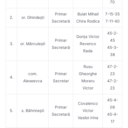
70
Primar
Bulat Mihail
7-15-35
2.
or. Ghindești
Secretară
Chira Rodica
7-11-40
45-2-
Gonța Victor
Primar
45
3.
or. Mărculești
Revenco
Secretară
45-3-
Rada
38
Rusu
47-2-
com.
Primar
Gheorghe
23
4.
Alexeevca
Secretar
Moraru
47-2-
Victor
23
45-4-
Covalenco
Primar
06
5.
s. Băhrinești
Victor
Secretară
45-4-
Vasiloi Irina
17