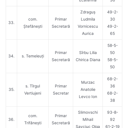
Ecaterina
36
Zdraguș
49-2-
com.
Primar
Ludmila
30
33.
Ștefănești
Secretară
Vornicescu
49-2-
Aurica
65
58-5-
Primar
Sîrbu Lilia
50
34.
s. Temeleuți
Secretară
Chirica Diana
58-5-
50
68-2-
Murzac
s. Tîrgul
Primar
36
35.
Anatolie
Vertiujeni
Secretar
68-2-
Levco Ion
38
Slimovschi
93-8-
com.
Primar
36.
Mihail
92
Trifănești
Secretară
Savciuc Olga
61-2-19