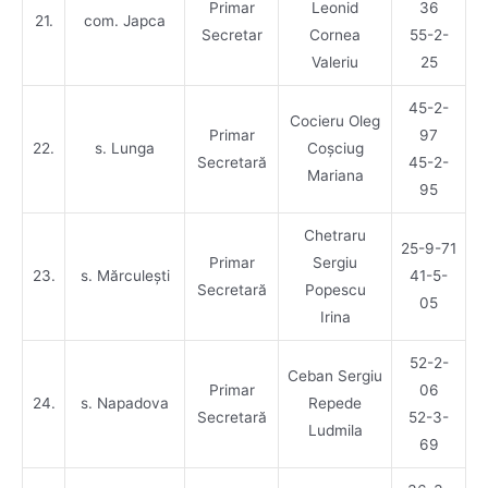
Primar
Leonid
36
21.
com. Japca
Secretar
Cornea
55-2-
Valeriu
25
45-2-
Cocieru Oleg
Primar
97
22.
s. Lunga
Coșciug
Secretară
45-2-
Mariana
95
Chetraru
25-9-71
Primar
Sergiu
23.
s. Mărculești
41-5-
Secretară
Popescu
05
Irina
52-2-
Ceban Sergiu
Primar
06
24.
s. Napadova
Repede
Secretară
52-3-
Ludmila
69