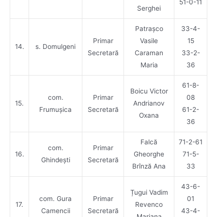
51-0-11
Serghei
Patrașco
33-4-
Primar
Vasile
15
14.
s. Domulgeni
Secretară
Caraman
33-2-
Maria
36
61-8-
Boicu Victor
com.
Primar
08
15.
Andrianov
Frumușica
Secretară
61-2-
Oxana
36
Falcă
71-2-61
com.
Primar
16.
Gheorghe
71-5-
Ghindești
Secretară
Brînză Ana
33
43-6-
Țugui Vadim
com. Gura
Primar
01
17.
Revenco
Camencii
Secretară
43-4-
Mariana