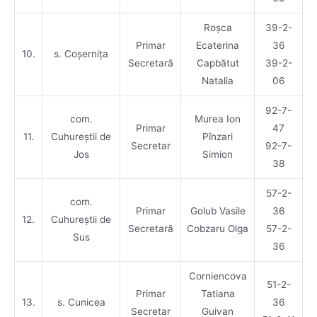
Roșca
39-2-
Primar
Ecaterina
36
10.
s. Coșernița
Secretară
Capbătut
39-2-
Natalia
06
92-7-
com.
Murea Ion
Primar
47
11.
Cuhureștii de
Pînzari
Secretar
92-7-
Jos
Simion
38
57-2-
com.
Primar
Golub Vasile
36
12.
Cuhureștii de
Secretară
Cobzaru Olga
57-2-
Sus
36
Corniencova
51-2-
Primar
Tatiana
13.
s. Cunicea
36
Secretar
Guivan