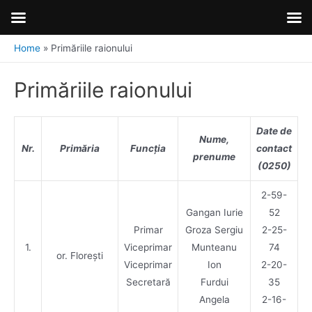
Home
Primăriile raionului
Primăriile raionului
Date de
Nume,
Nr.
Primăria
Funcția
contact
prenume
(0250)
2-59-
Gangan Iurie
52
Primar
Groza Sergiu
2-25-
1.
Viceprimar
Munteanu
74
or. Florești
Viceprimar
Ion
2-20-
Secretară
Furdui
35
Angela
2-16-