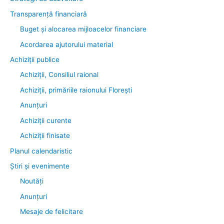
Transparenţă financiară
Buget și alocarea mijloacelor financiare
Acordarea ajutorului material
Achiziţii publice
Achiziții, Consiliul raional
Achiziții, primăriile raionului Florești
Anunțuri
Achiziții curente
Achiziții finisate
Planul calendaristic
Știri şi evenimente
Noutăţi
Anunţuri
Mesaje de felicitare