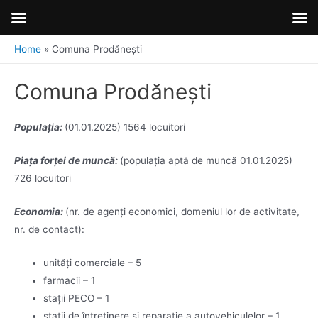
Home
Comuna Prodăneşti
Comuna Prodăneşti
Populația:
(01.01.2025) 1564 locuitori
Piața forței de muncă:
(populația aptă de muncă 01.01.2025)
726 locuitori
Economia:
(nr. de agenți economici, domeniul lor de activitate,
nr. de contact):
unități comerciale – 5
farmacii – 1
stații PECO – 1
stații de întreținere și reparație a autovehiculelor – 1