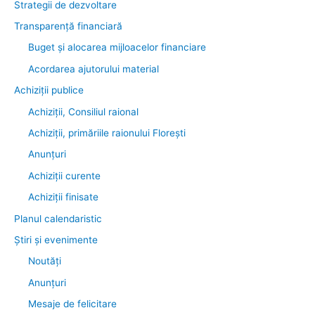
Strategii de dezvoltare
Transparenţă financiară
Buget și alocarea mijloacelor financiare
Acordarea ajutorului material
Achiziţii publice
Achiziții, Consiliul raional
Achiziții, primăriile raionului Florești
Anunțuri
Achiziții curente
Achiziții finisate
Planul calendaristic
Știri şi evenimente
Noutăţi
Anunţuri
Mesaje de felicitare