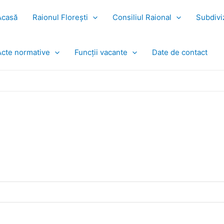
Acasă
Raionul Florești
Consiliul Raional
Subdiviz
Acte normative
Funcții vacante
Date de contact