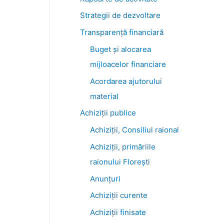
Strategii de dezvoltare
Transparenţă financiară
Buget și alocarea
mijloacelor financiare
Acordarea ajutorului
material
Achiziţii publice
Achiziții, Consiliul raional
Achiziții, primăriile
raionului Florești
Anunțuri
Achiziții curente
Achiziții finisate