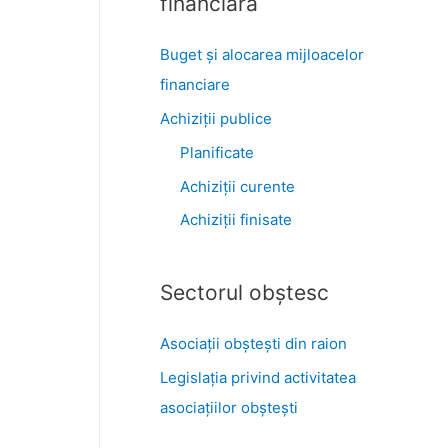
financiară
Buget și alocarea mijloacelor
financiare
Achiziţii publice
Planificate
Achiziții curente
Achiziții finisate
Sectorul obştesc
Asociaţii obşteşti din raion
Legislaţia privind activitatea
asociaţiilor obşteşti