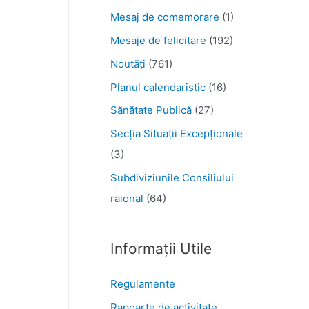
Mesaj de comemorare
(1)
Mesaje de felicitare
(192)
Noutăţi
(761)
Planul calendaristic
(16)
Sănătate Publică
(27)
Secția Situații Excepționale
(3)
Subdiviziunile Consiliului
raional
(64)
Informații Utile
Regulamente
Rapoarte de activitate