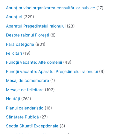
Anunţ privind organizarea consultărilor publice
(17)
Anunţuri
(329)
Aparatul Preşedintelui raionului
(23)
Despre raionul Floreşti
(8)
Fără categorie
(901)
Felicitări
(19)
Funcţii vacante: Alte domenii
(43)
Funcții vacante: Aparatul Președintelui raionului
(6)
Mesaj de comemorare
(1)
Mesaje de felicitare
(192)
Noutăţi
(761)
Planul calendaristic
(16)
Sănătate Publică
(27)
Secția Situații Excepționale
(3)