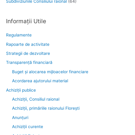
Subdiviziunile Consiliului raional
(64)
Informații Utile
Regulamente
Rapoarte de activitate
Strategii de dezvoltare
Transparenţă financiară
Buget și alocarea mijloacelor financiare
Acordarea ajutorului material
Achiziţii publice
Achiziții, Consiliul raional
Achiziții, primăriile raionului Florești
Anunțuri
Achiziții curente