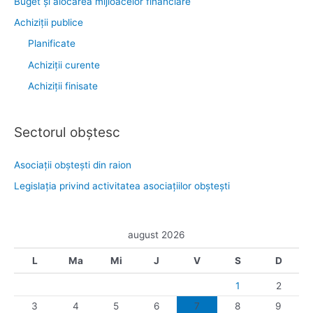
Buget și alocarea mijloacelor financiare
Achiziţii publice
Planificate
Achiziții curente
Achiziții finisate
Sectorul obştesc
Asociaţii obşteşti din raion
Legislaţia privind activitatea asociaţiilor obşteşti
august 2026
L
Ma
Mi
J
V
S
D
1
2
3
4
5
6
7
8
9