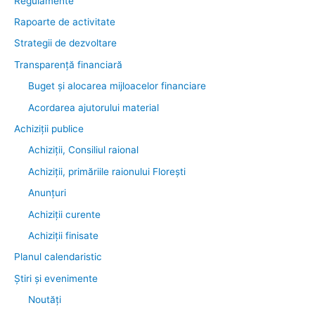
Regulamente
Rapoarte de activitate
Strategii de dezvoltare
Transparenţă financiară
Buget și alocarea mijloacelor financiare
Acordarea ajutorului material
Achiziţii publice
Achiziții, Consiliul raional
Achiziții, primăriile raionului Florești
Anunțuri
Achiziții curente
Achiziții finisate
Planul calendaristic
Știri şi evenimente
Noutăţi