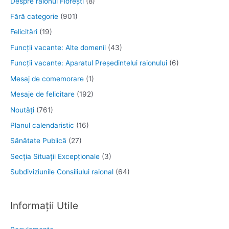
Despre raionul Floreşti
(8)
Fără categorie
(901)
Felicitări
(19)
Funcţii vacante: Alte domenii
(43)
Funcții vacante: Aparatul Președintelui raionului
(6)
Mesaj de comemorare
(1)
Mesaje de felicitare
(192)
Noutăţi
(761)
Planul calendaristic
(16)
Sănătate Publică
(27)
Secția Situații Excepționale
(3)
Subdiviziunile Consiliului raional
(64)
Informații Utile