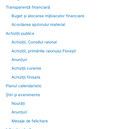
Transparenţă financiară
Buget și alocarea mijloacelor financiare
Acordarea ajutorului material
Achiziţii publice
Achiziții, Consiliul raional
Achiziții, primăriile raionului Florești
Anunțuri
Achiziții curente
Achiziții finisate
Planul calendaristic
Știri şi evenimente
Noutăţi
Anunţuri
Mesaje de felicitare