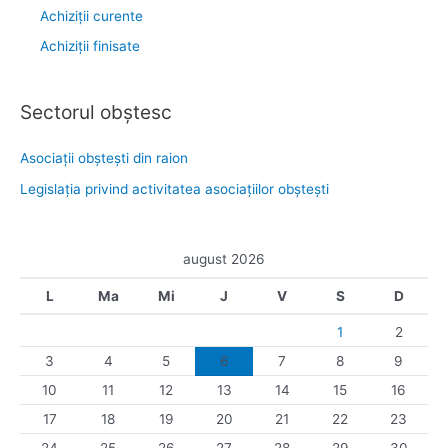
Achiziții curente
Achiziții finisate
Sectorul obştesc
Asociaţii obşteşti din raion
Legislaţia privind activitatea asociaţiilor obşteşti
august 2026
L
Ma
Mi
J
V
S
D
1
2
3
4
5
6
7
8
9
10
11
12
13
14
15
16
17
18
19
20
21
22
23