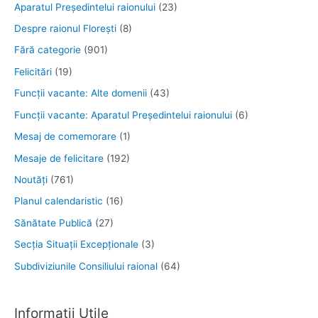
Aparatul Preşedintelui raionului
(23)
Despre raionul Floreşti
(8)
Fără categorie
(901)
Felicitări
(19)
Funcţii vacante: Alte domenii
(43)
Funcții vacante: Aparatul Președintelui raionului
(6)
Mesaj de comemorare
(1)
Mesaje de felicitare
(192)
Noutăţi
(761)
Planul calendaristic
(16)
Sănătate Publică
(27)
Secția Situații Excepționale
(3)
Subdiviziunile Consiliului raional
(64)
Informații Utile