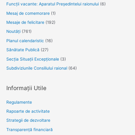
Funcții vacante: Aparatul Președintelui raionului
(6)
fortificarea
Mesaj de comemorare
(1)
parteneriatelor
în
Mesaje de felicitare
(192)
prevenirea
Noutăţi
(761)
și
Planul calendaristic
(16)
combaterea
Sănătate Publică
(27)
HIV”
Secția Situații Excepționale
(3)
Subdiviziunile Consiliului raional
(64)
Informații Utile
Regulamente
Rapoarte de activitate
Strategii de dezvoltare
Transparenţă financiară