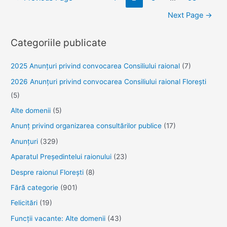
în
desfășurării
Next Page
→
articole
Campaniei
de
Categoriile publicate
Comunicare,
dedicată
2025 Anunţuri privind convocarea Consiliului raional
(7)
Zilei
2026 Anunțuri privind convocarea Consiliului raional Florești
Mondiale
(5)
de
Alte domenii
(5)
combatere
SIDA-
Anunţ privind organizarea consultărilor publice
(17)
01
Anunţuri
(329)
decembrie
Aparatul Preşedintelui raionului
(23)
2025
Despre raionul Floreşti
(8)
cu
tema:
Fără categorie
(901)
„Uniți
Felicitări
(19)
pentru
Funcţii vacante: Alte domenii
(43)
impact-