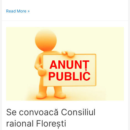
Consiliul
Read More »
Raional
Florești:
Împreună
pentru
decizii
care
contează!
Se convoacă Consiliul
raional Florești