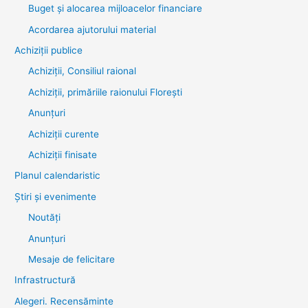
Buget și alocarea mijloacelor financiare
Acordarea ajutorului material
Achiziţii publice
Achiziții, Consiliul raional
Achiziții, primăriile raionului Florești
Anunțuri
Achiziții curente
Achiziții finisate
Planul calendaristic
Știri şi evenimente
Noutăţi
Anunţuri
Mesaje de felicitare
Infrastructură
Alegeri. Recensăminte