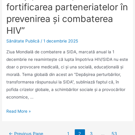
fortificarea parteneriatelor în
prevenirea și combaterea
HIV”
Sănătate Publică
/
1 decembrie 2025
Ziua Mondială de combatere a SIDA, marcată anual la 1
decembrie ne reamintește că lupta împotriva HIV/SIDA nu este
doar o provocare medicală, ci și una socială, educațională și
morală. Tema globală din acest an ”Depășirea perturbărilor,
transformarea răspunsului la SIDA”, subliniază faptul că, în
pofida crizelor globale, a schimbărilor sociale și a provocărilor
economice, …
Suport
Read More »
informativ
în
Navigare
contextul
←
Previous Page
1
2
3
…
53