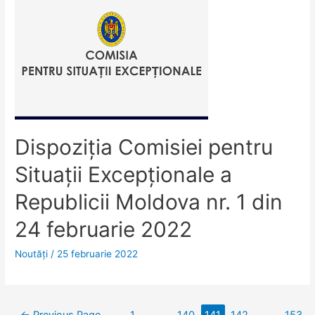
Dispoziţia Comisiei pentru
Situaţii Excepţionale a
Republicii Moldova nr. 1 din
24 februarie 2022
Noutăţi
/
25 februarie 2022
Navigare
←
Previous Page
1
…
140
141
142
…
153