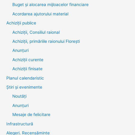
Buget și alocarea mijloacelor financiare
Acordarea ajutorului material
Achiziţii publice
Achiziții, Consiliul raional
Achiziții, primăriile raionului Florești
Anunțuri
Achiziții curente
Achiziții finisate
Planul calendaristic
Știri şi evenimente
Noutăţi
Anunţuri
Mesaje de felicitare
Infrastructură
Alegeri. Recensăminte