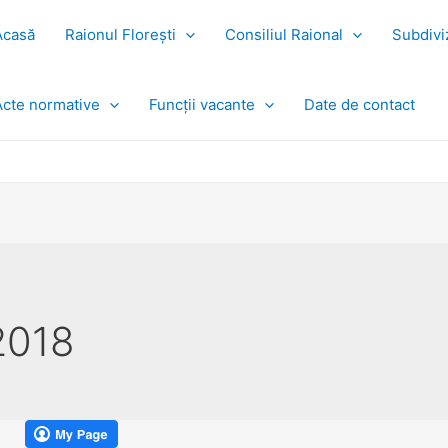
Acasă
Raionul Florești
Consiliul Raional
Subdiviz
Acte normative
Funcții vacante
Date de contact
 2018