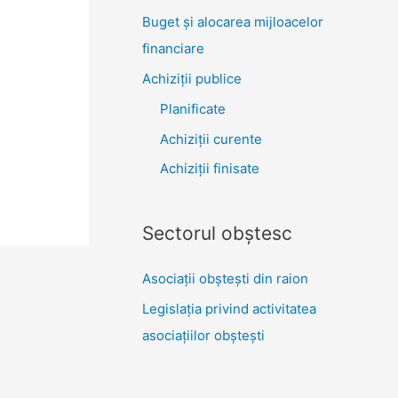
Buget și alocarea mijloacelor
financiare
Achiziţii publice
Planificate
Achiziții curente
Achiziții finisate
Sectorul obştesc
Asociaţii obşteşti din raion
Legislaţia privind activitatea
asociaţiilor obşteşti