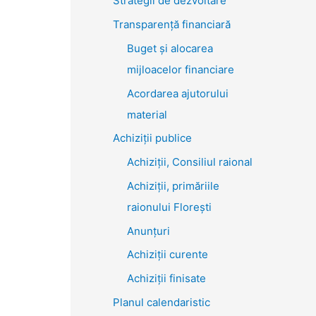
Strategii de dezvoltare
Transparenţă financiară
Buget și alocarea
mijloacelor financiare
Acordarea ajutorului
material
Achiziţii publice
Achiziții, Consiliul raional
Achiziții, primăriile
raionului Florești
Anunțuri
Achiziții curente
Achiziții finisate
Planul calendaristic