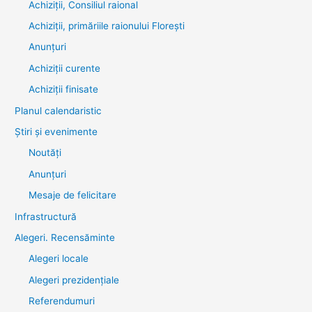
Achiziții, Consiliul raional
Achiziții, primăriile raionului Florești
Anunțuri
Achiziții curente
Achiziții finisate
Planul calendaristic
Știri şi evenimente
Noutăţi
Anunţuri
Mesaje de felicitare
Infrastructură
Alegeri. Recensăminte
Alegeri locale
Alegeri prezidențiale
Referendumuri