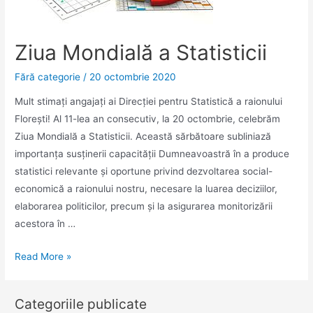
de
Specialist
din
Ziua Mondială a Statisticii
cadrul
Direcției
Fără categorie
/
20 octombrie 2020
Cultură,
Mult stimaţi angajaţi ai Direcţiei pentru Statistică a raionului
Turism,
Floreşti! Al 11-lea an consecutiv, la 20 octombrie, celebrăm
Tineret
Ziua Mondială a Statisticii. Această sărbătoare subliniază
și
importanţa susţinerii capacităţii Dumneavoastră în a produce
Sport
statistici relevante şi oportune privind dezvoltarea social-
economică a raionului nostru, necesare la luarea deciziilor,
elaborarea politicilor, precum şi la asigurarea monitorizării
acestora în …
Ziua
Read More »
Mondială
a
Categoriile publicate
Statisticii