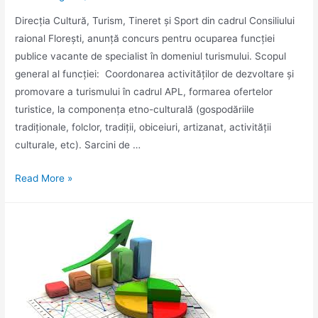
Direcția Cultură, Turism, Tineret și Sport din cadrul Consiliului
raional Floreşti, anunţă concurs pentru ocuparea funcţiei
publice vacante de specialist în domeniul turismului. Scopul
general al funcției: Coordonarea activităţilor de dezvoltare şi
promovare a turismului în cadrul APL, formarea ofertelor
turistice, la componenţa etno-culturală (gospodăriile
tradiţionale, folclor, tradiţii, obiceiuri, artizanat, activităţii
culturale, etc). Sarcini de …
Se
Read More »
anunţă
concurs
pentru
ocuparea
funcţiei
publice
vacante