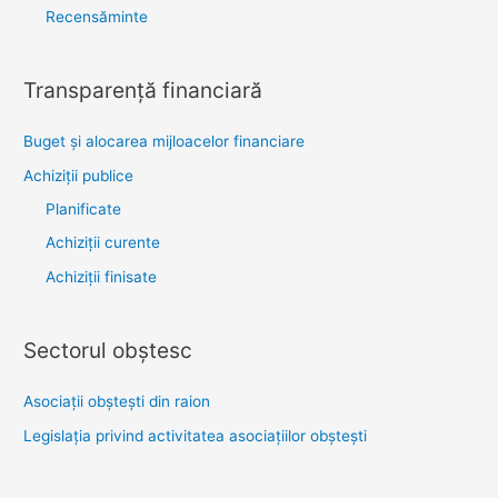
Recensăminte
Transparenţă financiară
Buget și alocarea mijloacelor financiare
Achiziţii publice
Planificate
Achiziții curente
Achiziții finisate
Sectorul obştesc
Asociaţii obşteşti din raion
Legislaţia privind activitatea asociaţiilor obşteşti