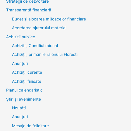
Strategii de dezvoltare
Transparenţă financiară
Buget și alocarea mijloacelor financiare
Acordarea ajutorului material
Achiziţii publice
Achiziții, Consiliul raional
Achiziții, primăriile raionului Florești
Anunțuri
Achiziții curente
Achiziții finisate
Planul calendaristic
Știri şi evenimente
Noutăţi
Anunţuri
Mesaje de felicitare