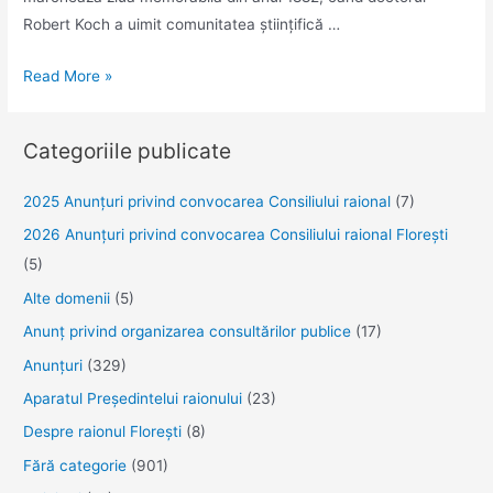
Robert Koch a uimit comunitatea științifică …
Investiți
Read More »
pentru
a
Categoriile publicate
elimina
tuberculoza.
2025 Anunţuri privind convocarea Consiliului raional
(7)
Salvați
2026 Anunțuri privind convocarea Consiliului raional Florești
vieți!
(5)
Alte domenii
(5)
Anunţ privind organizarea consultărilor publice
(17)
Anunţuri
(329)
Aparatul Preşedintelui raionului
(23)
Despre raionul Floreşti
(8)
Fără categorie
(901)