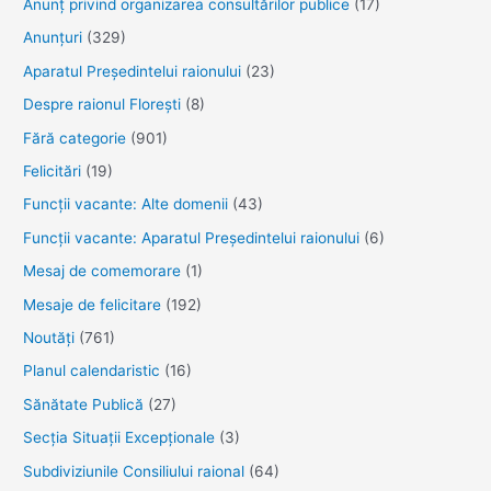
Anunţ privind organizarea consultărilor publice
(17)
cu
Anunţuri
(329)
apă
Aparatul Preşedintelui raionului
(23)
potabilă
Despre raionul Floreşti
(8)
a
șase
Fără categorie
(901)
localități
Felicitări
(19)
Funcţii vacante: Alte domenii
(43)
Funcții vacante: Aparatul Președintelui raionului
(6)
Mesaj de comemorare
(1)
Mesaje de felicitare
(192)
Noutăţi
(761)
Planul calendaristic
(16)
Sănătate Publică
(27)
Secția Situații Excepționale
(3)
Subdiviziunile Consiliului raional
(64)