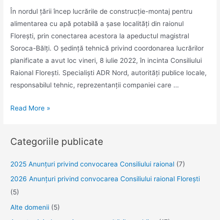
În nordul țării încep lucrările de construcție-montaj pentru
alimentarea cu apă potabilă a șase localități din raionul
Florești, prin conectarea acestora la apeductul magistral
Soroca-Bălți. O ședință tehnică privind coordonarea lucrărilor
planificate a avut loc vineri, 8 iulie 2022, în incinta Consiliului
Raional Florești. Specialiști ADR Nord, autorități publice locale,
responsabilul tehnic, reprezentanții companiei care …
În
Read More »
raionul
Florești
Categoriile publicate
încep
lucrările
2025 Anunţuri privind convocarea Consiliului raional
(7)
de
2026 Anunțuri privind convocarea Consiliului raional Florești
construcție-
(5)
montaj
pentru
Alte domenii
(5)
alimentarea