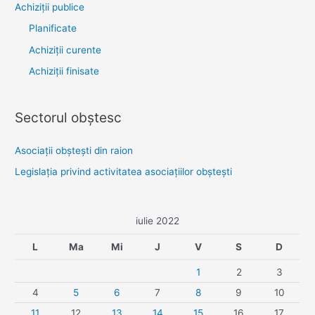
Achiziţii publice
Planificate
Achiziții curente
Achiziții finisate
Sectorul obştesc
Asociaţii obşteşti din raion
Legislaţia privind activitatea asociaţiilor obşteşti
iulie 2022
L
Ma
Mi
J
V
S
D
1
2
3
4
5
6
7
8
9
10
11
12
13
14
15
16
17