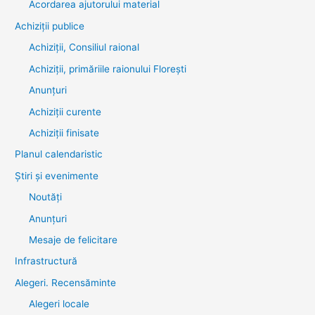
Acordarea ajutorului material
Achiziţii publice
Achiziții, Consiliul raional
Achiziții, primăriile raionului Florești
Anunțuri
Achiziții curente
Achiziții finisate
Planul calendaristic
Știri şi evenimente
Noutăţi
Anunţuri
Mesaje de felicitare
Infrastructură
Alegeri. Recensăminte
Alegeri locale