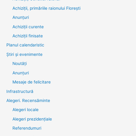
Achiziții, primăriile raionului Florești
Anunțuri
Achiziții curente
Achiziții finisate
Planul calendaristic
Știri şi evenimente
Noutăţi
Anunţuri
Mesaje de felicitare
Infrastructură
Alegeri. Recensăminte
Alegeri locale
Alegeri prezidențiale
Referendumuri