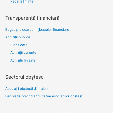
Recensăminte
Transparenţă financiară
Buget și alocarea mijloacelor financiare
Achiziţii publice
Planificate
Achiziții curente
Achiziții finisate
Sectorul obştesc
Asociaţii obşteşti din raion
Legislaţia privind activitatea asociaţiilor obşteşti