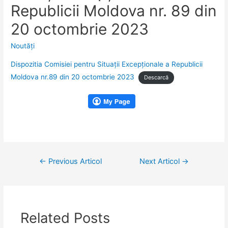
Republicii Moldova nr. 89 din
20 octombrie 2023
Noutăţi
Dispozitia Comisiei pentru Situații Excepționale a Republicii
Moldova nr.89 din 20 octombrie 2023
Descarcă
Navigare
←
Previous Articol
Next Articol
→
în
articole
Related Posts