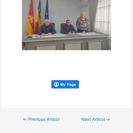
Navigare
←
Previous Articol
Next Articol
→
în
articole