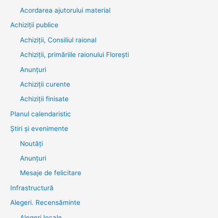
Acordarea ajutorului material
Achiziţii publice
Achiziții, Consiliul raional
Achiziții, primăriile raionului Florești
Anunțuri
Achiziții curente
Achiziții finisate
Planul calendaristic
Știri şi evenimente
Noutăţi
Anunţuri
Mesaje de felicitare
Infrastructură
Alegeri. Recensăminte
Alegeri locale