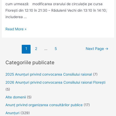
cum urmează: modificarea orarului de circulație pe cursa
Florești din 12:10 în 21:30 – Rădulenii Vechi din 13:10 în 14:10;
includerea …
Anunț
Read More »
privind
modificarea
Navigare
Programului
1
2
…
5
Next Page
→
în
de
articole
transport
Categoriile publicate
rutier
raional
2025 Anunţuri privind convocarea Consiliului raional
(7)
Florești
2026 Anunțuri privind convocarea Consiliului raional Florești
(5)
Alte domenii
(5)
Anunţ privind organizarea consultărilor publice
(17)
Anunţuri
(329)