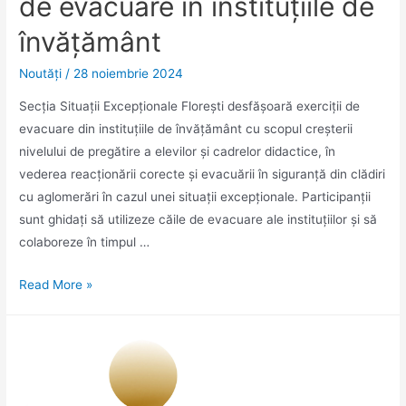
de evacuare în instituțiile de
învățământ
Noutăţi
/
28 noiembrie 2024
Secția Situații Excepționale Florești desfășoară exerciții de
evacuare din instituțiile de învățământ cu scopul creșterii
nivelului de pregătire a elevilor și cadrelor didactice, în
vederea reacționării corecte și evacuării în siguranță din clădiri
cu aglomerări în cazul unei situații excepționale. Participanții
sunt ghidați să utilizeze căile de evacuare ale instituțiilor și să
colaboreze în timpul …
Exerciții
Read More »
de
utilizare
a
căilor
de