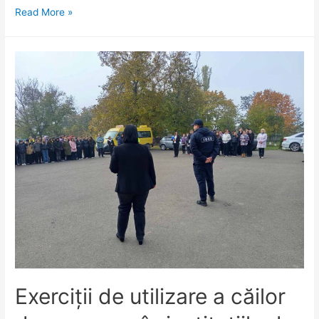
Ședința
Read More »
Comisiei
pentru
situații
excepționale
a
raionului
Florești
Exerciții de utilizare a căilor