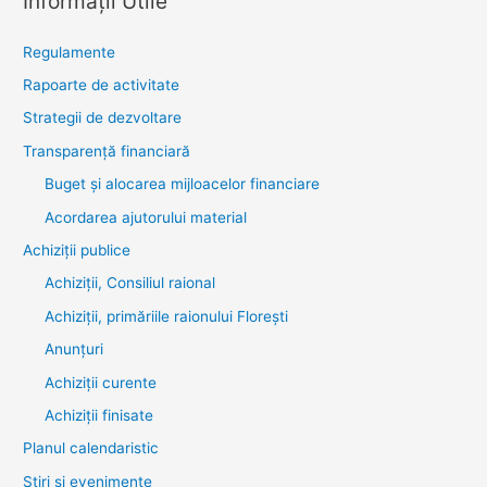
Informații Utile
Regulamente
Rapoarte de activitate
Strategii de dezvoltare
Transparenţă financiară
Buget și alocarea mijloacelor financiare
Acordarea ajutorului material
Achiziţii publice
Achiziții, Consiliul raional
Achiziții, primăriile raionului Florești
Anunțuri
Achiziții curente
Achiziții finisate
Planul calendaristic
Știri şi evenimente