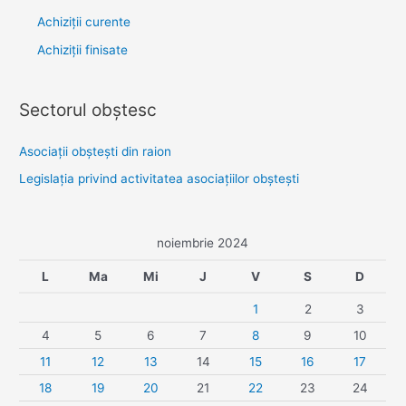
Achiziții curente
Achiziții finisate
Sectorul obştesc
Asociaţii obşteşti din raion
Legislaţia privind activitatea asociaţiilor obşteşti
noiembrie 2024
L
Ma
Mi
J
V
S
D
1
2
3
4
5
6
7
8
9
10
11
12
13
14
15
16
17
18
19
20
21
22
23
24