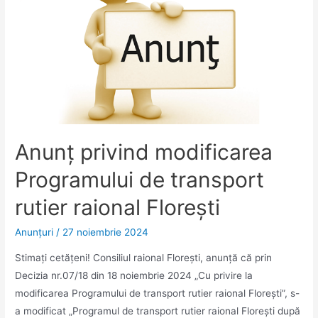
evacuare
în
instituțiile
de
învățământ
Anunț privind modificarea
Programului de transport
rutier raional Florești
Anunţuri
/
27 noiembrie 2024
Stimați cetățeni! Consiliul raional Florești, anunță că prin
Decizia nr.07/18 din 18 noiembrie 2024 „Cu privire la
modificarea Programului de transport rutier raional Florești”, s-
a modificat „Programul de transport rutier raional Florești după