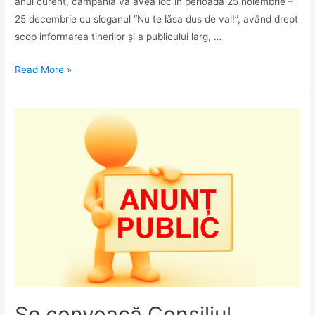
anul curent, campania va avea loc în perioada 25 noiembrie –
25 decembrie cu sloganul “Nu te lăsa dus de val!”, având drept
scop informarea tinerilor și a publicului larg, …
1
Read More »
decembrie
2024
–
Ziua
Mondială
de
combatere
SIDA
„Nu
te
lăsa
dus
de
Se convoacă Consiliul