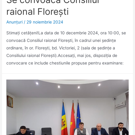
val”
raional Florești
Anunţuri
/
29 noiembrie 2024
Stimaţi cetăţeni!La data de 10 decembrie 2024, ora 10:00, se
convoacă Consiliul raional Floreşti, în cadrul unei şedinţe
ordinare, în or. Floreşti, bd. Victoriei, 2 (sala de ședințe a
Consiliului raional Florești).Accesaţi, mai jos, dispoziția de
convocare ce include chestiunile propuse pentru examinare: