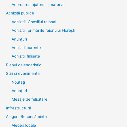
Acordarea ajutorului material
Achiziţii publice
Achiziții, Consiliul raional
Achiziții, primăriile raionului Florești
Anunțuri
Achiziții curente
Achiziții finisate
Planul calendaristic
Știri şi evenimente
Noutăţi
Anunţuri
Mesaje de felicitare
Infrastructură
Alegeri. Recensăminte
Alegeri locale