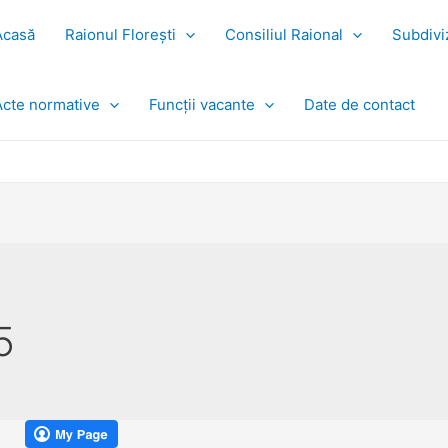
Acasă
Raionul Florești
Consiliul Raional
Subdiviz
Acte normative
Funcții vacante
Date de contact
5