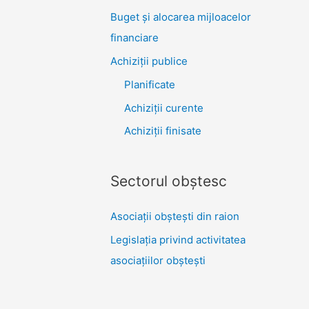
Buget și alocarea mijloacelor
financiare
Achiziţii publice
Planificate
Achiziții curente
Achiziții finisate
Sectorul obştesc
Asociaţii obşteşti din raion
Legislaţia privind activitatea
asociaţiilor obşteşti