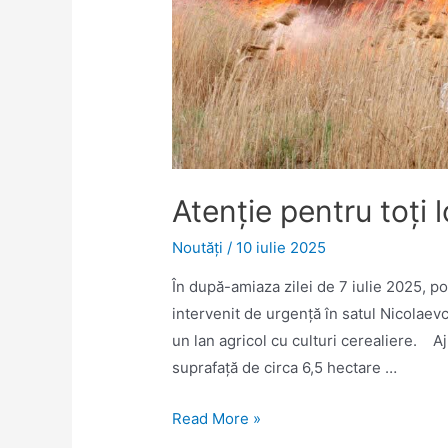
Atenție pentru toți l
Noutăţi
/
10 iulie 2025
În după-amiaza zilei de 7 iulie 2025, po
intervenit de urgență în satul Nicolaevc
un lan agricol cu culturi cerealiere. Aj
suprafață de circa 6,5 hectare …
Atenție
Read More »
pentru