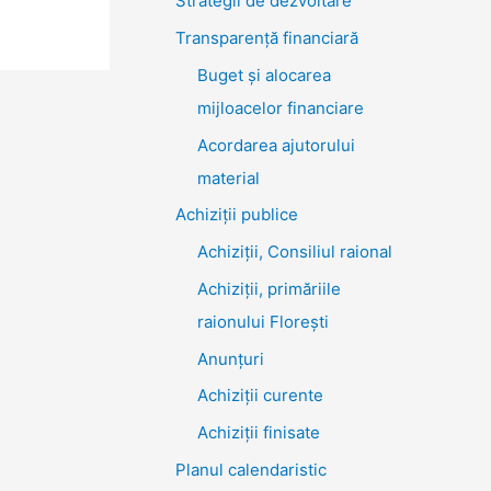
Strategii de dezvoltare
Transparenţă financiară
Buget și alocarea
mijloacelor financiare
Acordarea ajutorului
material
Achiziţii publice
Achiziții, Consiliul raional
Achiziții, primăriile
raionului Florești
Anunțuri
Achiziții curente
Achiziții finisate
Planul calendaristic