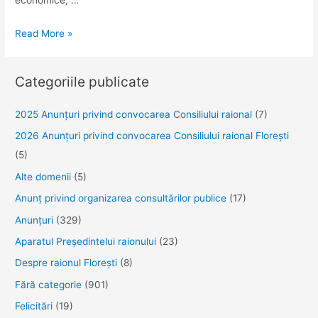
Suport
Read More »
informativ
în
Categoriile publicate
contextul
desfășurării
2025 Anunţuri privind convocarea Consiliului raional
(7)
Campaniei
2026 Anunțuri privind convocarea Consiliului raional Florești
de
(5)
Comunicare,
dedicată
Alte domenii
(5)
Zilei
Anunţ privind organizarea consultărilor publice
(17)
Mondiale
Anunţuri
(329)
de
Aparatul Preşedintelui raionului
(23)
combatere
Despre raionul Floreşti
(8)
SIDA-
01
Fără categorie
(901)
decembrie
Felicitări
(19)
2025