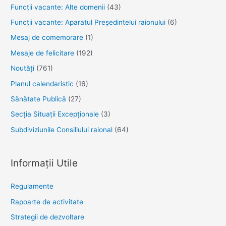
Funcţii vacante: Alte domenii
(43)
cu
Funcții vacante: Aparatul Președintelui raionului
(6)
tema:
„Uniți
Mesaj de comemorare
(1)
pentru
Mesaje de felicitare
(192)
impact-
Noutăţi
(761)
fortificarea
Planul calendaristic
(16)
parteneriatelor
Sănătate Publică
(27)
în
prevenirea
Secția Situații Excepționale
(3)
și
Subdiviziunile Consiliului raional
(64)
combaterea
HIV”
Informații Utile
Regulamente
Rapoarte de activitate
Strategii de dezvoltare