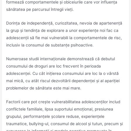
formează comportamentele și obiceiurile care vor influența
sănătatea pe parcursul întregii vieți.
Dorința de independență, curiozitatea, nevoia de apartenență
la grup și tendința de explorare a unor experiențe noi fac ca
adolescenții să fie mai vulnerabili la comportamentele de risc,
inclusiv la consumul de substanțe psihoactive.
Numeroase studii internaționale demonstrează că debutul
consumului de droguri are loc frecvent în perioada
adolescenței. Cu cât inițierea consumului are loc la o vârstă
mai mică, cu atât riscul dezvoltării dependenței și al apariției
problemelor de sănătate este mai mare.
Factorii care pot crește vulnerabilitatea adolescenților includ
conflictele familiale, lipsa suportului emoțional, presiunea
grupului, performanțele școlare reduse, experiențele
traumatice, bullying-ul, consumul de alcool și tutun, precum și
expunerea la informații și modele negative promovate în