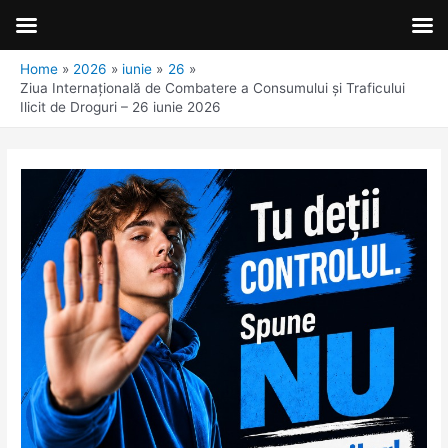
Home
2026
iunie
26
Ziua Internațională de Combatere a Consumului și Traficului
Ilicit de Droguri – 26 iunie 2026