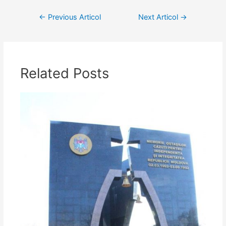
Navigare
←
Previous Articol
Next Articol
→
în
articole
Related Posts