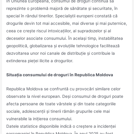
În Uniunea Europeană, consumul de droguri continuă să
reprezinte o problemă majoră de sănătate și securitate, în
special în rândul tinerilor. Specialiștii europeni constată că
drogurile devin tot mai accesibile, mai diverse și mai puternice,
ceea ce crește riscul intoxicațiilor, al supradozelor și al
deceselor asociate consumului. În același timp, instabilitatea
geopolitică, globalizarea și evoluțiile tehnologice facilitează
dezvoltarea unor noi canale de distribuție și contribuie la
extinderea pieței ilicite a drogurilor.
Situația consumului de droguri în Republica Moldova
Republica Moldova se confruntă cu provocări similare celor
observate la nivel european. Deși consumul de droguri poate
afecta persoane de toate vârstele și din toate categoriile
sociale, adolescenții și tinerii rămân grupurile cele mai
vulnerabile la inițierea consumului.
Datele statistice disponibile indică o creștere a incidenței
narcomaniei în Republica Moldova. În anul 2025 au fost