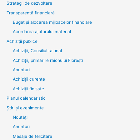
Strategii de dezvoltare
Transparenţă financiară
Buget și alocarea mijloacelor financiare
Acordarea ajutorului material
Achiziţii publice
Achiziții, Consiliul raional
Achiziții, primăriile raionului Florești
Anunțuri
Achiziții curente
Achiziții finisate
Planul calendaristic
Știri şi evenimente
Noutăţi
Anunţuri
Mesaje de felicitare