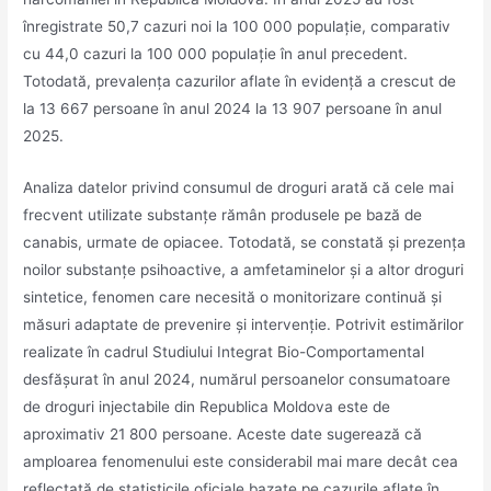
înregistrate 50,7 cazuri noi la 100 000 populație, comparativ
cu 44,0 cazuri la 100 000 populație în anul precedent.
Totodată, prevalența cazurilor aflate în evidență a crescut de
la 13 667 persoane în anul 2024 la 13 907 persoane în anul
2025.
Analiza datelor privind consumul de droguri arată că cele mai
frecvent utilizate substanțe rămân produsele pe bază de
canabis, urmate de opiacee. Totodată, se constată și prezența
noilor substanțe psihoactive, a amfetaminelor și a altor droguri
sintetice, fenomen care necesită o monitorizare continuă și
măsuri adaptate de prevenire și intervenție. Potrivit estimărilor
realizate în cadrul Studiului Integrat Bio-Comportamental
desfășurat în anul 2024, numărul persoanelor consumatoare
de droguri injectabile din Republica Moldova este de
aproximativ 21 800 persoane. Aceste date sugerează că
amploarea fenomenului este considerabil mai mare decât cea
reflectată de statisticile oficiale bazate pe cazurile aflate în