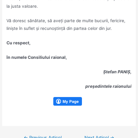
la justa valoare.
Vă doresc sănătate, să aveţi parte de multe bucurii, fericire,
linişte în suflet şi recunoştinţă din partea celor din jur.
Cu respect,
în numele Consiliului raional,
Ștefan PANIŞ,
președintele raionului
Navigare
←
Previous Articol
Next Articol
→