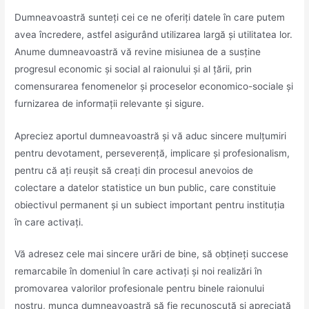
Dumneavoastră sunteți cei ce ne oferiți datele în care putem
avea încredere, astfel asigurând utilizarea largă și utilitatea lor.
Anume dumneavoastră vă revine misiunea de a susține
progresul economic şi social al raionului și al ţării, prin
comensurarea fenomenelor şi proceselor economico-sociale şi
furnizarea de informaţii relevante şi sigure.
Apreciez aportul dumneavoastră și vă aduc sincere mulțumiri
pentru devotament, perseverență, implicare și profesionalism,
pentru că ați reuşit să creați din procesul anevoios de
colectare a datelor statistice un bun public, care constituie
obiectivul permanent şi un subiect important pentru instituţia
în care activaţi.
Vă adresez cele mai sincere urări de bine, să obţineţi succese
remarcabile în domeniul în care activaţi şi noi realizări în
promovarea valorilor profesionale pentru binele raionului
nostru, munca dumneavoastră să fie recunoscută și apreciată