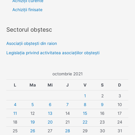
Achiziții curente
Achiziții finisate
Sectorul obştesc
Asociaţii obşteşti din raion
Legislaţia privind activitatea asociaţiilor obşteşti
octombrie 2021
L
Ma
Mi
J
V
S
D
1
2
3
4
5
6
7
8
9
10
11
12
13
14
15
16
17
18
19
20
21
22
23
24
25
26
27
28
29
30
31