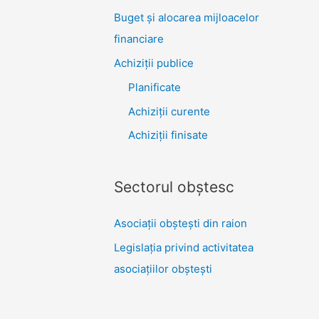
Buget și alocarea mijloacelor
financiare
Achiziţii publice
Planificate
Achiziții curente
Achiziții finisate
Sectorul obştesc
Asociaţii obşteşti din raion
Legislaţia privind activitatea
asociaţiilor obşteşti