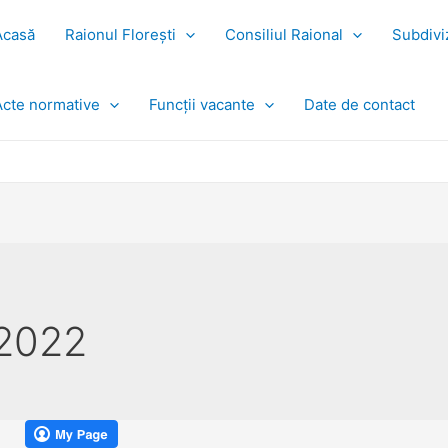
Acasă
Raionul Florești
Consiliul Raional
Subdiviz
Acte normative
Funcții vacante
Date de contact
 2022