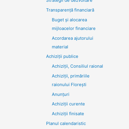
Strategii de dezvoltare
Transparenţă financiară
Buget și alocarea
mijloacelor financiare
Acordarea ajutorului
material
Achiziţii publice
Achiziții, Consiliul raional
Achiziții, primăriile
raionului Florești
Anunțuri
Achiziții curente
Achiziții finisate
Planul calendaristic