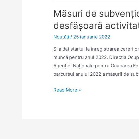
Măsuri de subvenţio
desfăşoară activitat
Noutăţi
/
25 ianuarie 2022
S-a dat startul la înregistrarea cereril
muncă pentru anul 2022. Direcția Ocup
Agenției Naționale pentru Ocuparea F
parcursul anului 2022 a măsurii de sub
Măsuri
Read More »
de
subvenţionare
pentru
angajatorii
care