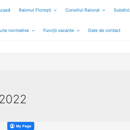
Acasă
Raionul Florești
Consiliul Raional
Subdiviz
Acte normative
Funcții vacante
Date de contact
 2022