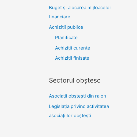
Buget și alocarea mijloacelor
financiare
Achiziţii publice
Planificate
Achiziții curente
Achiziții finisate
Sectorul obştesc
Asociaţii obşteşti din raion
Legislaţia privind activitatea
asociaţiilor obşteşti