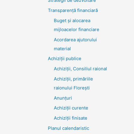
Strategii de dezvoltare
Transparenţă financiară
Buget și alocarea
mijloacelor financiare
Acordarea ajutorului
material
Achiziţii publice
Achiziții, Consiliul raional
Achiziții, primăriile
raionului Florești
Anunțuri
Achiziții curente
Achiziții finisate
Planul calendaristic