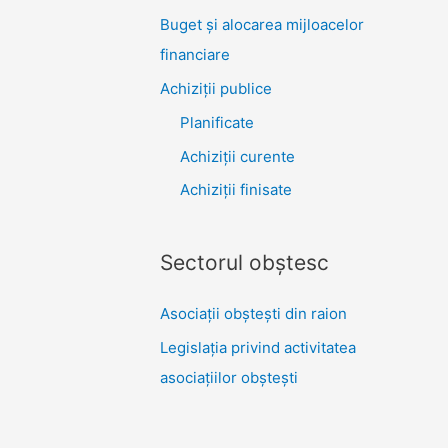
Buget și alocarea mijloacelor
financiare
Achiziţii publice
Planificate
Achiziții curente
Achiziții finisate
Sectorul obştesc
Asociaţii obşteşti din raion
Legislaţia privind activitatea
asociaţiilor obşteşti