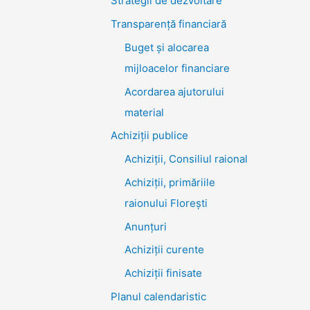
Strategii de dezvoltare
Transparenţă financiară
Buget și alocarea
mijloacelor financiare
Acordarea ajutorului
material
Achiziţii publice
Achiziții, Consiliul raional
Achiziții, primăriile
raionului Florești
Anunțuri
Achiziții curente
Achiziții finisate
Planul calendaristic