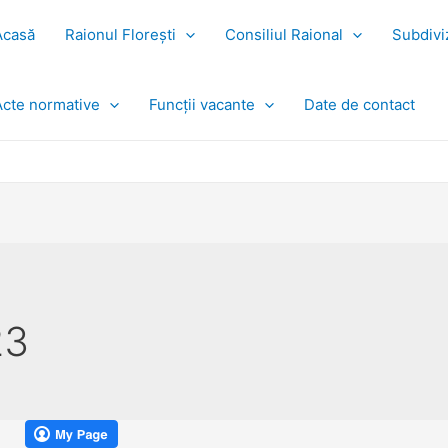
Acasă
Raionul Florești
Consiliul Raional
Subdiviz
Acte normative
Funcții vacante
Date de contact
23