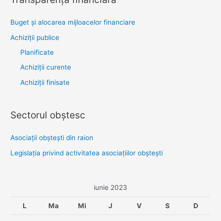
Buget și alocarea mijloacelor financiare
Achiziţii publice
Planificate
Achiziții curente
Achiziții finisate
Sectorul obştesc
Asociaţii obşteşti din raion
Legislaţia privind activitatea asociaţiilor obşteşti
iunie 2023
L
Ma
Mi
J
V
S
D