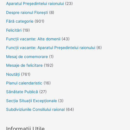
Aparatul Preşedintelui raionului
(23)
Despre raionul Floreşti
(8)
Fără categorie
(901)
Felicitări
(19)
Funcţii vacante: Alte domenii
(43)
Funcții vacante: Aparatul Președintelui raionului
(6)
Mesaj de comemorare
(1)
Mesaje de felicitare
(192)
Noutăţi
(761)
Planul calendaristic
(16)
Sănătate Publică
(27)
Secția Situații Excepționale
(3)
Subdiviziunile Consiliului raional
(64)
Informații Utile