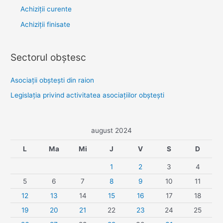
Achiziții curente
Achiziții finisate
Sectorul obştesc
Asociaţii obşteşti din raion
Legislaţia privind activitatea asociaţiilor obşteşti
august 2024
L
Ma
Mi
J
V
S
D
1
2
3
4
5
6
7
8
9
10
11
12
13
14
15
16
17
18
19
20
21
22
23
24
25