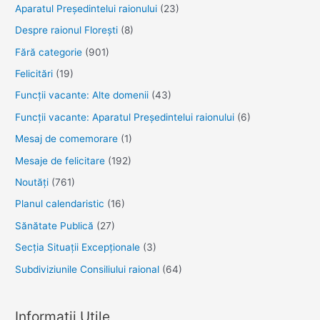
Aparatul Preşedintelui raionului
(23)
Despre raionul Floreşti
(8)
Fără categorie
(901)
Felicitări
(19)
Funcţii vacante: Alte domenii
(43)
Funcții vacante: Aparatul Președintelui raionului
(6)
Mesaj de comemorare
(1)
Mesaje de felicitare
(192)
Noutăţi
(761)
Planul calendaristic
(16)
Sănătate Publică
(27)
Secția Situații Excepționale
(3)
Subdiviziunile Consiliului raional
(64)
Informații Utile