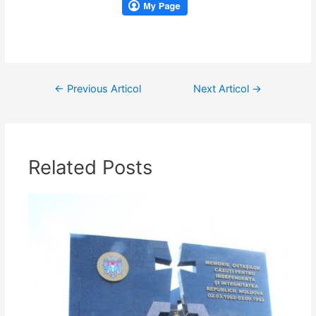
Navigare
←
Previous Articol
Next Articol
→
în
articole
Related Posts