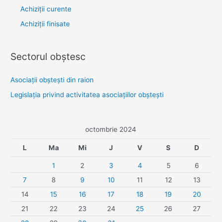
Achiziții curente
Achiziții finisate
Sectorul obştesc
Asociaţii obşteşti din raion
Legislaţia privind activitatea asociaţiilor obşteşti
octombrie 2024
L
Ma
Mi
J
V
S
D
1
2
3
4
5
6
7
8
9
10
11
12
13
14
15
16
17
18
19
20
21
22
23
24
25
26
27