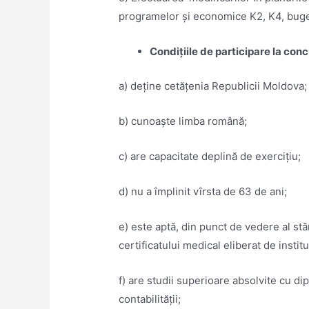
programelor şi economice K2, K4, buget
Condițiile de participare la conc
a) deţine cetăţenia Republicii Moldova
b) cunoaște limba română;
c) are capacitate deplină de exerciţiu;
d) nu a împlinit vîrsta de 63 de ani;
e) este aptă, din punct de vedere al stă
certificatului medical eliberat de institu
f) are studii superioare absolvite cu d
contabilității;