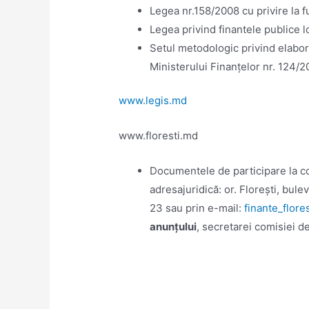
Legea nr.158/2008 cu privire la fu
Legea privind finantele publice 
Setul metodologic privind elabor
Ministerului Finanțelor nr. 124/2
www.legis.md
www.floresti.md
Documentele de participare la c
adresajuridică: or. Florești, buleva
23 sau prin e-mail:
finante_flor
anunțului
, secretarei comisiei d