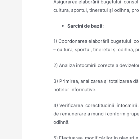
Asigurarea elaborării bugetului consolid
cultura, sportul, tineretul şi odihna, pr
Sarcini de bază:
1) Coordonarea elaborării bugetului cons
– cultura, sportul, tineretul şi odihna, 
2) Analiza întocmirii corecte a devizelor
3) Primirea, analizarea şi totalizarea 
notelor informative.
4) Verificarea corectitudinii întocmirii
de remunerare a muncii conform grupei f
odihnă.
5) Efectuarea modificărilor în planurile d