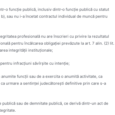
dintr-o funcție publică, inclusiv dintr‑o funcție publică cu statut
 și b), sau nu i-a încetat contractul individual de muncă pentru
integritatea profesională nu are înscrieri cu privire la rezultatul
onală pentru încălcarea obligației prevăzute la art. 7 alin. (2) lit.
ea integrității instituționale;
entru infracţiuni săvîrşite cu intenţie;
 anumite funcţii sau de a exercita o anumită activitate, ca
 urmare a sentinţei judecătoreşti definitive prin care s-a
ie publică sau de demnitate publică, ce derivă dintr-un act de
tegritate.