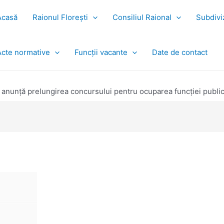
Acasă
Raionul Florești
Consiliul Raional
Subdiviz
Acte normative
Funcții vacante
Date de contact
ti anunță prelungirea concursului pentru ocuparea funcţiei publice