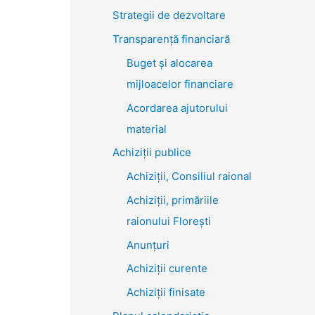
Strategii de dezvoltare
Transparenţă financiară
Buget și alocarea
mijloacelor financiare
Acordarea ajutorului
material
Achiziţii publice
Achiziții, Consiliul raional
Achiziții, primăriile
raionului Florești
Anunțuri
Achiziții curente
Achiziții finisate