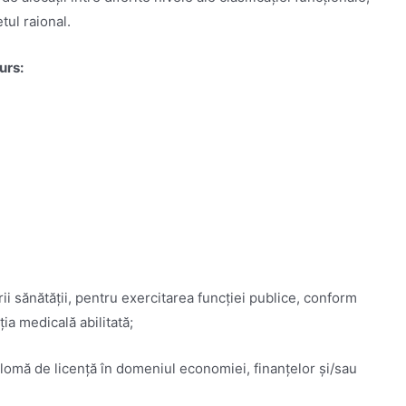
ul raional.
urs:
;
rii sănătăţii, pentru exercitarea funcţiei publice, conform
ţia medicală abilitată;
iplomă de licenţă în domeniul economiei, finanțelor și/sau