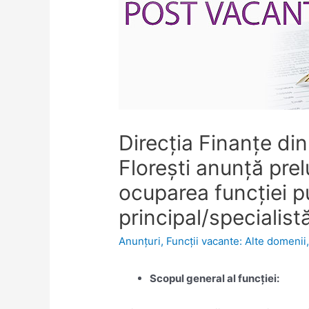
Direcția Finanțe din
Florești anunță pre
ocuparea funcţiei p
principal/specialist
Anunţuri
,
Funcţii vacante: Alte domenii
Scopul general al funcției: