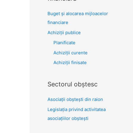
Buget și alocarea mijloacelor
financiare
Achiziţii publice
Planificate
Achiziții curente
Achiziții finisate
Sectorul obştesc
Asociaţii obşteşti din raion
Legislaţia privind activitatea
asociaţiilor obşteşti