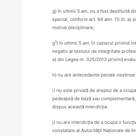
g) în ultimii 5 ani, nu a fost destituită 
special, conform art. 64 alin. (1) lit. a)
motive disciplinare;
1
g
) în ultimii 5 ani, în cazierul privind 
negativ al testului de integritate profesi
a) din Legea nr. 325/2013 privind evaluar
h) nu are antecedente penale nestinse p
i) nu este privată de dreptul de a ocupa
pedeapsă de bază sau complementară, ca
dispus această interdicţie.
j) nu are interdicția de a ocupa o funcţ
constatare al Autorității Naționale de In