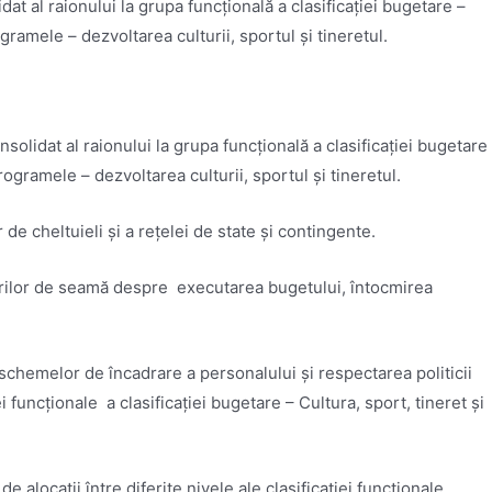
at al raionului la grupa funcţională a clasificaţiei bugetare –
ogramele – dezvoltarea culturii, sportul şi tineretul.
olidat al raionului la grupa funcţională a clasificaţiei bugetare
programele – dezvoltarea culturii, sportul şi tineretul.
 de cheltuieli şi a reţelei de state şi contingente.
dărilor de seamă despre executarea bugetului, întocmirea
 schemelor de încadrare a personalului şi respectarea politicii
uncţionale a clasificaţiei bugetare – Cultura, sport, tineret şi
e alocaţii între diferite nivele ale clasificaţiei funcţionale,