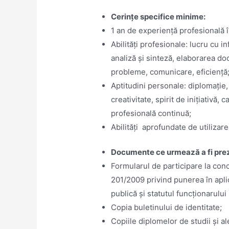
Cerinţe specifice minime:
1 an de experiență profesională î
Abilități profesionale: lucru cu i
analiză și sinteză, elaborarea d
probleme, comunicare, eficiență
Aptitudini personale: diplomație, s
creativitate, spirit de inițiativă
profesională continuă;
Abilități aprofundate de utilizar
Documente ce urmează a fi prez
Formularul de participare la conc
201/2009 privind punerea în aplic
publică şi statutul funcţionarului 
Copia buletinului de identitate;
Copiile diplomelor de studii și al