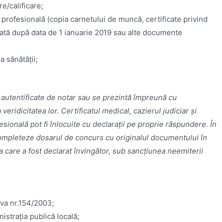
e/calificare;
rofesională (copia carnetului de muncă, certificate privind
rată după data de 1 ianuarie 2019 sau alte documente
a sănătății;
 autentificate de notar sau se prezintă împreună cu
eridicitatea lor. Certificatul medical, cazierul judiciar și
ională pot fi înlocuite cu declarații pe proprie răspundere. În
 completeze dosarul de concurs cu originalul documentului în
 care a fost declarat învingător, sub sancțiunea neemiterii
ova nr.154/2003;
strația publică locală;