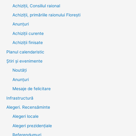
Achiziții, Consiliul raional
Achiziții, primăriile raionului Florești
Anunțuri
Achiziții curente
Achiziții finisate
Planul calendaristic
Știri şi evenimente
Noutăţi
Anunţuri
Mesaje de felicitare
Infrastructură
Alegeri. Recensăminte
Alegeri locale
Alegeri prezidențiale
Referendumuri