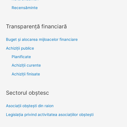
Recensăminte
Transparenţă financiară
Buget și alocarea mijloacelor financiare
Achiziţii publice
Planificate
Achiziții curente
Achiziții finisate
Sectorul obştesc
Asociaţii obşteşti din raion
Legislaţia privind activitatea asociaţiilor obşteşti