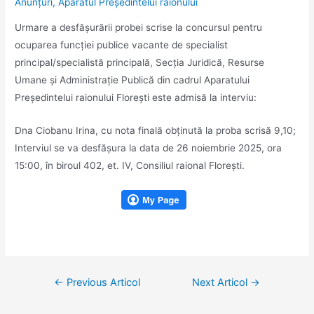
Anunţuri
,
Aparatul Preşedintelui raionului
Urmare a desfăşurării probei scrise la concursul pentru
ocuparea funcției publice vacante de specialist
principal/specialistă principală, Secția Juridică, Resurse
Umane și Administrație Publică din cadrul Aparatului
Președintelui raionului Florești este admisă la interviu:
Dna Ciobanu Irina, cu nota finală obţinută la proba scrisă 9,10;
Interviul se va desfăşura la data de 26 noiembrie 2025, ora
15:00, în biroul 402, et. IV, Consiliul raional Florești.
Navigare
←
Previous Articol
Next Articol
→
în
articole