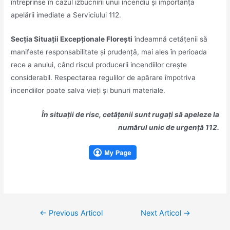
întreprinse în cazul izbucnirii unui incendiu și importanța
apelării imediate a Serviciului 112.
Secția Situații Excepționale Florești
îndeamnă cetățenii să
manifeste responsabilitate și prudență, mai ales în perioada
rece a anului, când riscul producerii incendiilor crește
considerabil. Respectarea regulilor de apărare împotriva
incendiilor poate salva vieți și bunuri materiale.
În situații de risc, cetățenii sunt rugați să apeleze la
numărul unic de urgență 112.
Navigare
←
Previous Articol
Next Articol
→
în