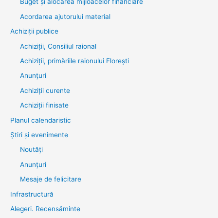
Buget și alocarea mijloacelor financiare
Acordarea ajutorului material
Achiziţii publice
Achiziții, Consiliul raional
Achiziții, primăriile raionului Florești
Anunțuri
Achiziții curente
Achiziții finisate
Planul calendaristic
Știri şi evenimente
Noutăţi
Anunţuri
Mesaje de felicitare
Infrastructură
Alegeri. Recensăminte