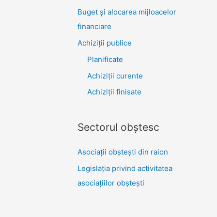
Buget și alocarea mijloacelor
financiare
Achiziţii publice
Planificate
Achiziții curente
Achiziții finisate
Sectorul obştesc
Asociaţii obşteşti din raion
Legislaţia privind activitatea
asociaţiilor obşteşti