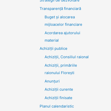
Strategii de dezvoltare
Transparenţă financiară
Buget și alocarea
mijloacelor financiare
Acordarea ajutorului
material
Achiziţii publice
Achiziții, Consiliul raional
Achiziții, primăriile
raionului Florești
Anunțuri
Achiziții curente
Achiziții finisate
Planul calendaristic