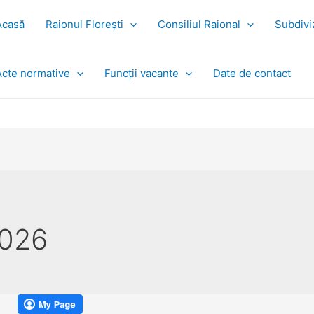
Acasă
Raionul Florești
Consiliul Raional
Subdiviz
Acte normative
Funcții vacante
Date de contact
2026