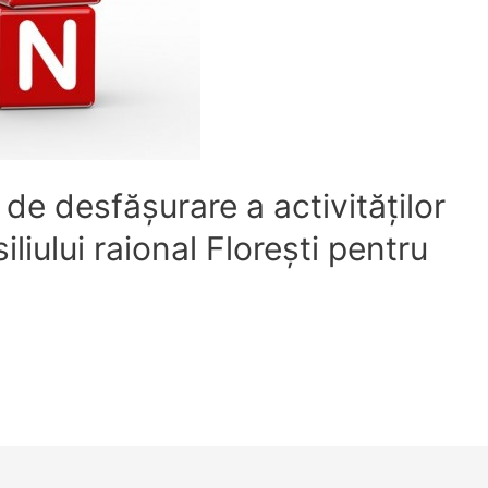
 de desfăşurare a activităților
liului raional Floreşti pentru