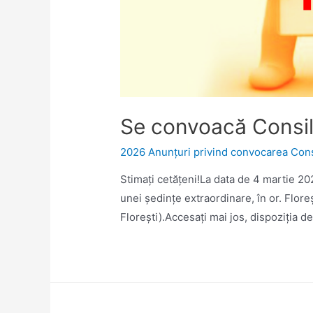
Se convoacă Consiliu
2026 Anunțuri privind convocarea Consil
Stimaţi cetăţeni!La data de 4 martie 202
unei şedinţe extraordinare, în or. Floreş
Florești).Accesaţi mai jos, dispoziția