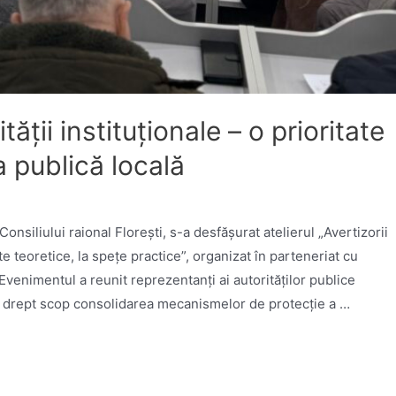
ății instituționale – o prioritate
a publică locală
onsiliului raional Florești, s-a desfășurat atelierul „Avertizorii
cte teoretice, la spețe practice”, organizat în parteneriat cu
venimentul a reunit reprezentanți ai autorităților publice
nd drept scop consolidarea mecanismelor de protecție a …