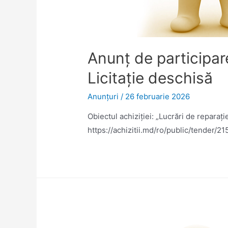
Anunț de participare
Licitație deschisă
Anunţuri
/
26 februarie 2026
Obiectul achiziției: „Lucrări de reparaț
https://achizitii.md/ro/public/tender/2