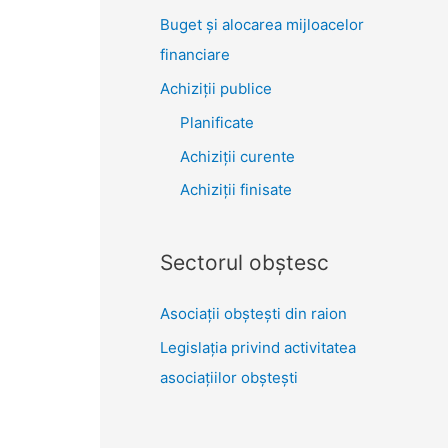
Buget și alocarea mijloacelor
financiare
Achiziţii publice
Planificate
Achiziții curente
Achiziții finisate
Sectorul obştesc
Asociaţii obşteşti din raion
Legislaţia privind activitatea
asociaţiilor obşteşti