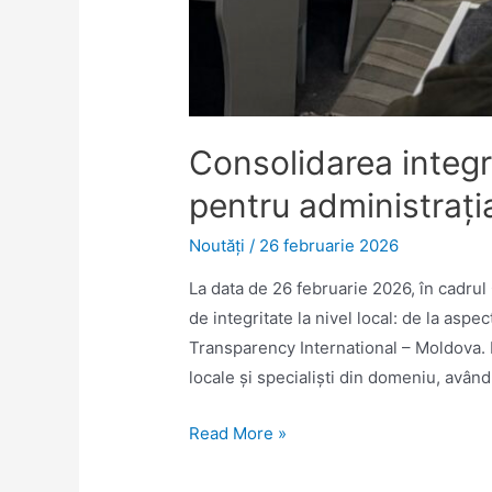
Consolidarea integrit
pentru administrați
Noutăţi
/
26 februarie 2026
La data de 26 februarie 2026, în cadrul C
de integritate la nivel local: de la aspe
Transparency International – Moldova. E
locale și specialiști din domeniu, avâ
Consolidarea
Read More »
integrității
instituționale