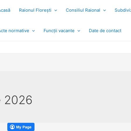
Acasă
Raionul Florești
Consiliul Raional
Subdiviz
Acte normative
Funcții vacante
Date de contact
e 2026