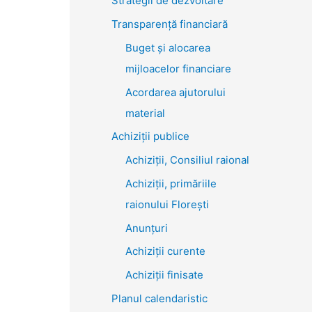
Strategii de dezvoltare
Transparenţă financiară
Buget și alocarea
mijloacelor financiare
Acordarea ajutorului
material
Achiziţii publice
Achiziții, Consiliul raional
Achiziții, primăriile
raionului Florești
Anunțuri
Achiziții curente
Achiziții finisate
Planul calendaristic