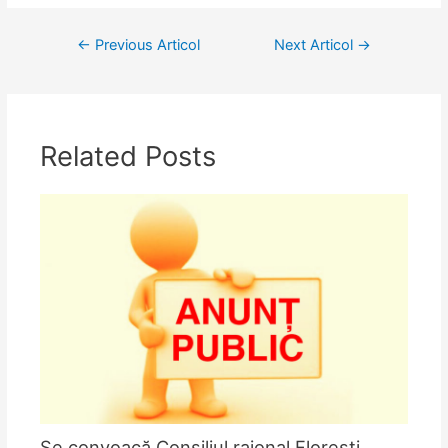
Navigare
←
Previous Articol
Next Articol
→
în
articole
Related Posts
Se convoacă Consiliul raional Florești