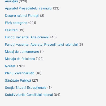
Anunţuri
(329)
Aparatul Preşedintelui raionului
(23)
Despre raionul Floreşti
(8)
Fără categorie
(901)
Felicitări
(19)
Funcţii vacante: Alte domenii
(43)
Funcții vacante: Aparatul Președintelui raionului
(6)
Mesaj de comemorare
(1)
Mesaje de felicitare
(192)
Noutăţi
(761)
Planul calendaristic
(16)
Sănătate Publică
(27)
Secția Situații Excepționale
(3)
Subdiviziunile Consiliului raional
(64)