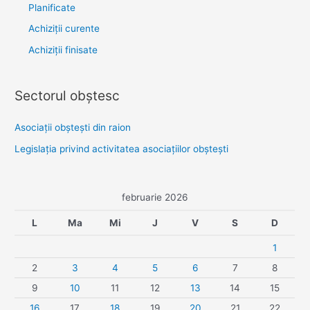
Planificate
Achiziții curente
Achiziții finisate
Sectorul obştesc
Asociaţii obşteşti din raion
Legislaţia privind activitatea asociaţiilor obşteşti
februarie 2026
L
Ma
Mi
J
V
S
D
1
2
3
4
5
6
7
8
9
10
11
12
13
14
15
16
17
18
19
20
21
22