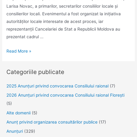
Larisa Novac, a primarilor, secretarilor consiliilor locale și
consilierilor locali. Evenimentul a fost organizat la inițiativa
autorităților locale interesate de acest proces, iar
reprezentanții Cancelariei de Stat a Republicii Moldova au
prezentat cadrul …
Amalgamarea
Read More »
voluntară
–
Categoriile publicate
soluții
pentru
2025 Anunţuri privind convocarea Consiliului raional
(7)
dezvoltarea
2026 Anunțuri privind convocarea Consiliului raional Florești
locală,
(5)
discutate
la
Alte domenii
(5)
Florești
Anunţ privind organizarea consultărilor publice
(17)
Anunţuri
(329)