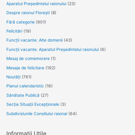
Aparatul Preşedintelui raionului
(23)
Despre raionul Floreşti
(8)
Fără categorie
(901)
Felicitări
(19)
Funcţii vacante: Alte domenii
(43)
Funcții vacante: Aparatul Președintelui raionului
(6)
Mesaj de comemorare
(1)
Mesaje de felicitare
(192)
Noutăţi
(761)
Planul calendaristic
(16)
Sănătate Publică
(27)
Secția Situații Excepționale
(3)
Subdiviziunile Consiliului raional
(64)
Informații Utile