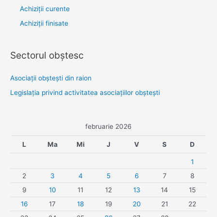
Achiziții curente
Achiziții finisate
Sectorul obştesc
Asociaţii obşteşti din raion
Legislaţia privind activitatea asociaţiilor obşteşti
februarie 2026
L
Ma
Mi
J
V
S
D
1
2
3
4
5
6
7
8
9
10
11
12
13
14
15
16
17
18
19
20
21
22