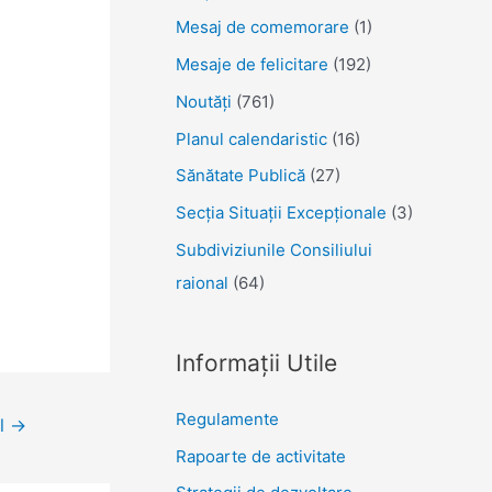
Mesaj de comemorare
(1)
Mesaje de felicitare
(192)
Noutăţi
(761)
Planul calendaristic
(16)
Sănătate Publică
(27)
Secția Situații Excepționale
(3)
Subdiviziunile Consiliului
raional
(64)
Informații Utile
Regulamente
ol
→
Rapoarte de activitate