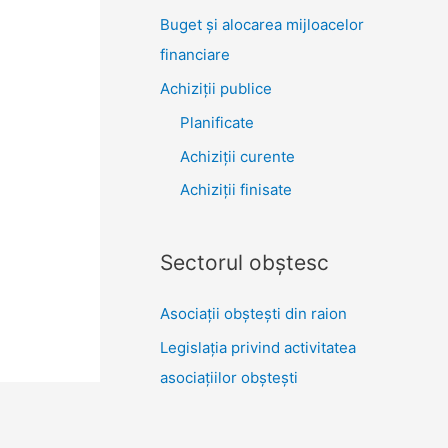
Buget și alocarea mijloacelor
financiare
Achiziţii publice
Planificate
Achiziții curente
Achiziții finisate
Sectorul obştesc
Asociaţii obşteşti din raion
Legislaţia privind activitatea
asociaţiilor obşteşti