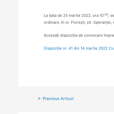
00
La data de 25 martie 2022, ora 10
, s
ordinare, în or. Floreşti, str. Speranţei,
Accesaţi dispoziția de convocare împr
Dispoziţie nr. 41 din 14 martie 2022 Cu 
Navigare
←
Previous Articol
în
articole