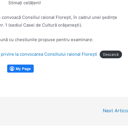
Stimaţi cetăţeni!
e convoacă Consiliul raional Floreşti, în cadrul unei şedinţe
 nr. 1 (sediul Casei de Cultură orăşeneşti).
eună cu chestiunile propuse pentru examinare:
privire la convocarea Consiliului raional Floreşti
Descarcă
Next Artic