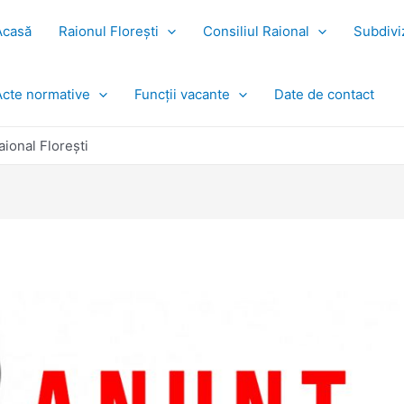
Acasă
Raionul Florești
Consiliul Raional
Subdiviz
Acte normative
Funcții vacante
Date de contact
ional Florești