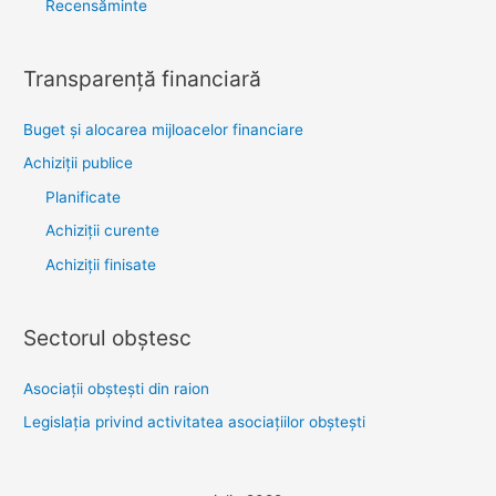
Recensăminte
Transparenţă financiară
Buget și alocarea mijloacelor financiare
Achiziţii publice
Planificate
Achiziții curente
Achiziții finisate
Sectorul obştesc
Asociaţii obşteşti din raion
Legislaţia privind activitatea asociaţiilor obşteşti