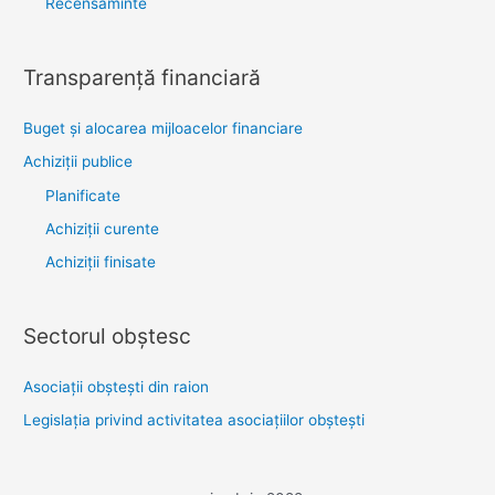
Recensăminte
Transparenţă financiară
Buget și alocarea mijloacelor financiare
Achiziţii publice
Planificate
Achiziții curente
Achiziții finisate
Sectorul obştesc
Asociaţii obşteşti din raion
Legislaţia privind activitatea asociaţiilor obşteşti