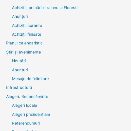
Achiziții, primăriile raionului Florești
Anunțuri
Achiziții curente
Achiziții finisate
Planul calendaristic
Știri şi evenimente
Noutăţi
Anunţuri
Mesaje de felicitare
Infrastructură
Alegeri. Recensăminte
Alegeri locale
Alegeri prezidențiale
Referendumuri