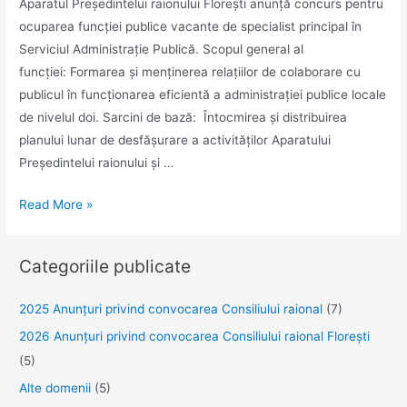
Aparatul Preşedintelui raionului Floreşti anunţă concurs pentru
ocuparea funcţiei publice vacante de specialist principal în
Serviciul Administraţie Publică. Scopul general al
funcției: Formarea și menținerea relațiilor de colaborare cu
publicul în funcționarea eficientă a administrației publice locale
de nivelul doi. Sarcini de bază: Întocmirea și distribuirea
planului lunar de desfășurare a activităților Aparatului
Președintelui raionului și …
Se
Read More »
anunță
concurs
Categoriile publicate
pentru
ocuparea
2025 Anunţuri privind convocarea Consiliului raional
(7)
funcţiei
2026 Anunțuri privind convocarea Consiliului raional Florești
publice
(5)
vacante
de
Alte domenii
(5)