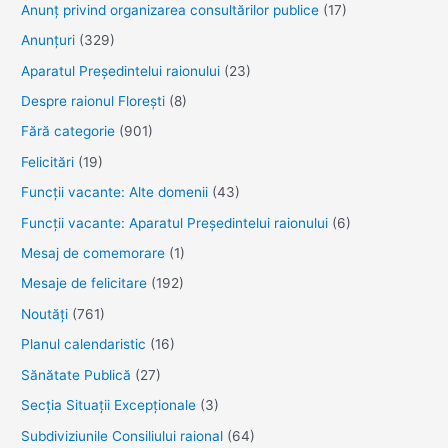
specialist
Anunţ privind organizarea consultărilor publice
(17)
principal
Anunţuri
(329)
în
Aparatul Preşedintelui raionului
(23)
Serviciul
Despre raionul Floreşti
(8)
Administraţie
Publică
Fără categorie
(901)
Felicitări
(19)
Funcţii vacante: Alte domenii
(43)
Funcții vacante: Aparatul Președintelui raionului
(6)
Mesaj de comemorare
(1)
Mesaje de felicitare
(192)
Noutăţi
(761)
Planul calendaristic
(16)
Sănătate Publică
(27)
Secția Situații Excepționale
(3)
Subdiviziunile Consiliului raional
(64)