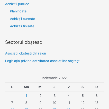
Achiziţii publice
Planificate
Achiziții curente
Achiziții finisate
Sectorul obştesc
Asociaţii obşteşti din raion
Legislaţia privind activitatea asociaţiilor obşteşti
noiembrie 2022
L
Ma
Mi
J
V
S
D
1
2
3
4
5
6
7
8
9
10
11
12
13