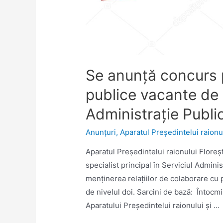
Se anunță concurs 
publice vacante de s
Administraţie Publi
Anunţuri
,
Aparatul Preşedintelui raionu
Aparatul Preşedintelui raionului Flore
specialist principal în Serviciul Admini
menținerea relațiilor de colaborare cu p
de nivelul doi. Sarcini de bază: Întocmir
Aparatului Președintelui raionului și …