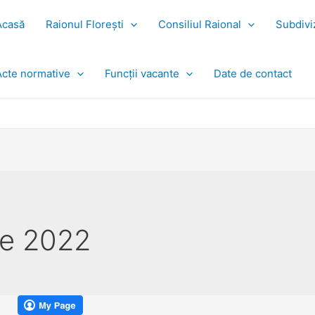
Acasă
Raionul Florești
Consiliul Raional
Subdiviz
Acte normative
Funcții vacante
Date de contact
ie 2022