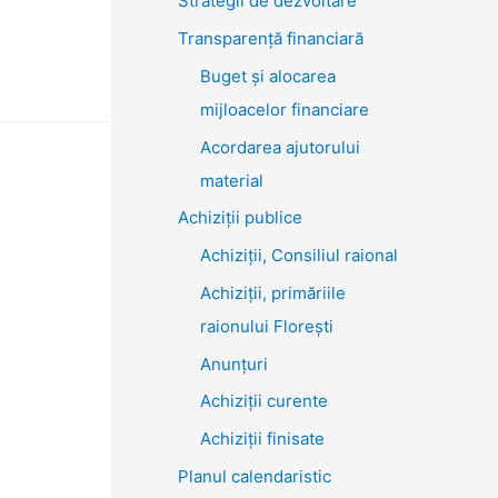
Strategii de dezvoltare
Transparenţă financiară
Buget și alocarea
mijloacelor financiare
Acordarea ajutorului
material
Achiziţii publice
Achiziții, Consiliul raional
Achiziții, primăriile
raionului Florești
Anunțuri
Achiziții curente
Achiziții finisate
Planul calendaristic