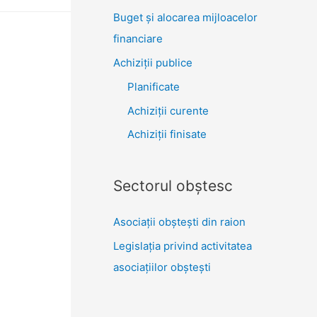
Buget și alocarea mijloacelor
financiare
Achiziţii publice
Planificate
Achiziții curente
Achiziții finisate
Sectorul obştesc
Asociaţii obşteşti din raion
Legislaţia privind activitatea
asociaţiilor obşteşti