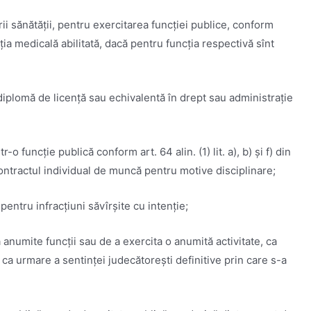
rii sănătăţii, pentru exercitarea funcţiei publice, conform
uţia medicală abilitată, dacă pentru funcţia respectivă sînt
 diplomă de licenţă sau echivalentă în drept sau administrație
tr-o funcţie publică conform art. 64 alin. (1) lit. a), b) și f) din
ontractul individual de muncă pentru motive disciplinare;
entru infracţiuni săvîrşite cu intenţie;
 anumite funcţii sau de a exercita o anumită activitate, ca
 urmare a sentinţei judecătoreşti definitive prin care s-a