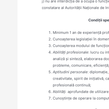
j) nu are interdicția de a ocupa o funcţ
constatare al Autorității Naționale de In
Condiții spe
Minimum 1 an de experiență prof
Cunoașterea legislației în domen
Cunoașterea modului de funcționa
Abilități profesionale
: lucru cu i
analiză și sinteză, elaborarea d
probleme, comunicare, eficiență
Aptitudini personale
: diplomație,
creativitate, spirit de inițiativă
profesională continuă;
Abilități aprofundate de utilizar
Cunoștințe de operare la comput