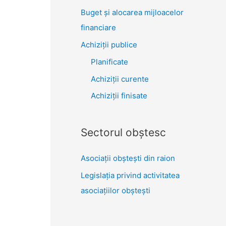
Buget și alocarea mijloacelor
financiare
Achiziţii publice
Planificate
Achiziții curente
Achiziții finisate
Sectorul obştesc
Asociaţii obşteşti din raion
Legislaţia privind activitatea
asociaţiilor obşteşti