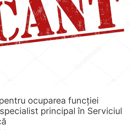
pentru ocuparea funcţiei
pecialist principal în Serviciul
că