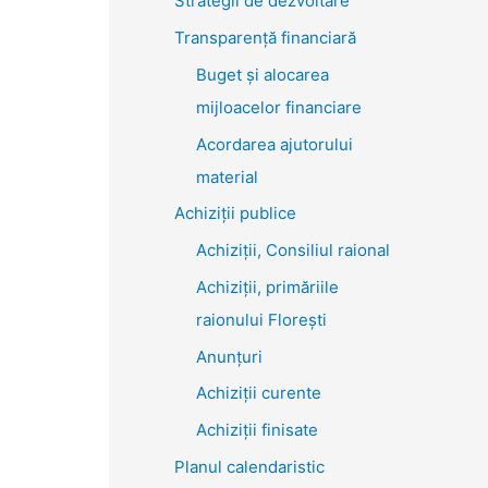
Strategii de dezvoltare
Transparenţă financiară
Buget și alocarea
mijloacelor financiare
Acordarea ajutorului
material
Achiziţii publice
Achiziții, Consiliul raional
Achiziții, primăriile
raionului Florești
Anunțuri
Achiziții curente
Achiziții finisate
Planul calendaristic