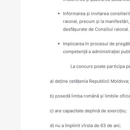
Informarea și invitarea consilieril
raional, precum și la manifestări,
desfășurate de Consiliul raional.
Implicarea în procesul de pregăti
competenţă a administraţiei publ
La concurs poate participa p
a) deţine cetăţenia Republicii Moldova
b) posedă limba română şi limbile oficia
c) are capacitate deplină de exerciţiu;
d) nu a împlinit vîrsta de 63 de ani;