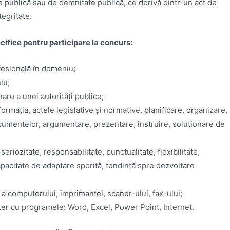
ie publică sau de demnitate publică, ce derivă dintr-un act de
tegritate.
cifice pentru participare la concurs:
esională în domeniu;
iu;
re a unei autorități publice;
nformația, actele legislative și normative, planificare, organizare,
ocumentelor, argumentare, prezentare, instruire, soluționare de
;
 seriozitate, responsabilitate, punctualitate, flexibilitate,
, capacitate de adaptare sporită, tendință spre dezvoltare
e a computerului, imprimantei, scaner-ului, fax-ului;
er cu programele: Word, Excel, Power Point, Internet.