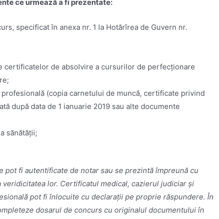
te ce urmează a fi prezentate
:
urs, specificat în anexa nr. 1 la Hotărîrea de Guvern nr.
e certificatelor de absolvire a cursurilor de perfecționare
re;
rofesională (copia carnetului de muncă, certificate privind
rată după data de 1 ianuarie 2019 sau alte documente
a sănătății;
 pot fi autentificate de notar sau se prezintă împreună cu
eridicitatea lor. Certificatul medical, cazierul judiciar și
ională pot fi înlocuite cu declarații pe proprie răspundere. În
 completeze dosarul de concurs cu originalul documentului în