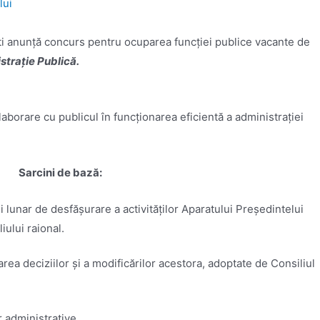
lui
şti anunţă concurs pentru ocuparea funcţiei publice vacante de
istraţie Publică.
aborare cu publicul în funcționarea eficientă a administrației
Sarcini de bază:
i lunar de desfășurare a activităților Aparatului Președintelui
iului raional.
rea deciziilor și a modificărilor acestora, adoptate de Consiliul
 administrative.