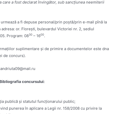
 care a fost declarat învingător, sub sancțiunea neemiterii
urmează a fi depuse personal/prin poştă/prin e-mail pînă la
a adresa: or. Florești, bulevardul Victoriei nr. 2, sediul
30
00
. 405. Program: 08
– 16
.
rmațiilor suplimentare și de primire a documentelor este dna
ei de concurs).
: andriuta09@mail.ru
Bibliografia concursului:
ia publică și statutul funcționarului public;
ind punerea în aplicare a Legii nr. 158/2008 cu privire la