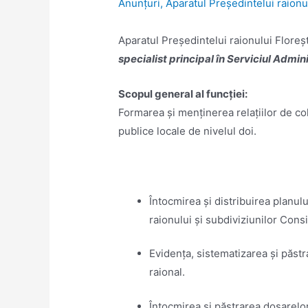
Anunţuri
,
Aparatul Preşedintelui raionu
Aparatul Preşedintelui raionului Flore
specialist principal în Serviciul Admin
Scopul general al funcției:
Formarea și menținerea relațiilor de col
publice locale de nivelul doi.
Întocmirea și distribuirea planulu
raionului și subdiviziunilor Consil
Evidența, sistematizarea și păstra
raional.
Întocmirea și păstrarea dosarelor