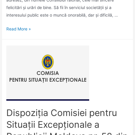
felicitări și urări de bine. Să fii în serviciul societății și a
interesului public este o muncă onorabilă, dar și dificilă, …
Mesaj
Read More »
de
felicitare
cu
prilejul
Zilei
lucrătorului
Procuraturii
Dispoziţia Comisiei pentru
Situaţii Excepţionale a