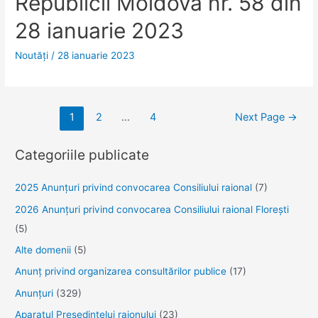
Republicii Moldova nr. 58 din
28 ianuarie 2023
Noutăţi
/
28 ianuarie 2023
Navigare
1
2
…
4
Next Page
→
în
articole
Categoriile publicate
2025 Anunţuri privind convocarea Consiliului raional
(7)
2026 Anunțuri privind convocarea Consiliului raional Florești
(5)
Alte domenii
(5)
Anunţ privind organizarea consultărilor publice
(17)
Anunţuri
(329)
Aparatul Preşedintelui raionului
(23)