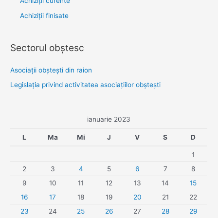
Achiziții curente
Achiziții finisate
Sectorul obştesc
Asociaţii obşteşti din raion
Legislaţia privind activitatea asociaţiilor obşteşti
ianuarie 2023
L
Ma
Mi
J
V
S
D
1
2
3
4
5
6
7
8
9
10
11
12
13
14
15
16
17
18
19
20
21
22
23
24
25
26
27
28
29