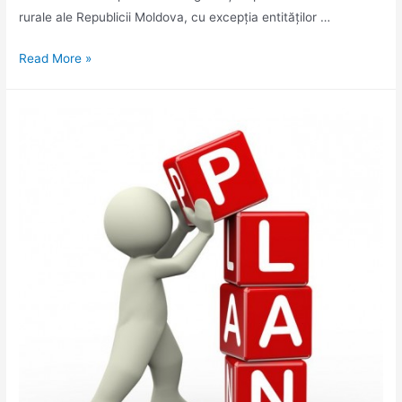
rurale ale Republicii Moldova, cu excepția entităților …
Granturi
Read More »
de
maxim
300.000
USD
pentru
infrastructura
de
irigare