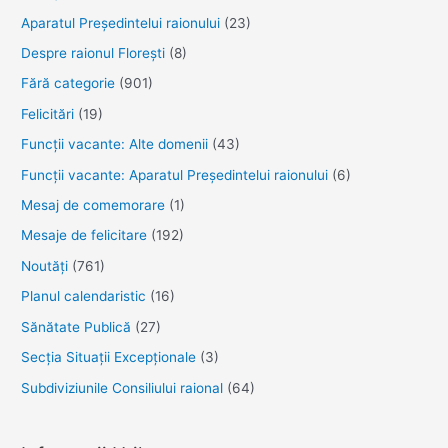
în
Aparatul Preşedintelui raionului
(23)
Direcția
Despre raionul Floreşti
(8)
Agricultură
și
Fără categorie
(901)
Alimentație
Felicitări
(19)
Funcţii vacante: Alte domenii
(43)
Funcții vacante: Aparatul Președintelui raionului
(6)
Mesaj de comemorare
(1)
Mesaje de felicitare
(192)
Noutăţi
(761)
Planul calendaristic
(16)
Sănătate Publică
(27)
Secția Situații Excepționale
(3)
Subdiviziunile Consiliului raional
(64)