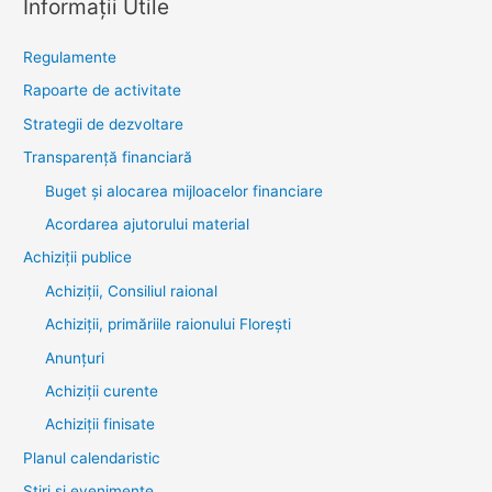
Informații Utile
Regulamente
Rapoarte de activitate
Strategii de dezvoltare
Transparenţă financiară
Buget și alocarea mijloacelor financiare
Acordarea ajutorului material
Achiziţii publice
Achiziții, Consiliul raional
Achiziții, primăriile raionului Florești
Anunțuri
Achiziții curente
Achiziții finisate
Planul calendaristic
Știri şi evenimente