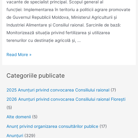
vacante de specialist principal. Scopul general al
funcției: Implementarea în teritoriu a politicii agrare promovate
de Guvernul Republicii Moldova, Ministerul Agriculturii și
Industriei Alimentare și Consiliul raional. Sarcinile de bază:
Monitorizează situația privind fertilizarea și utilizarea
terenurilor cu destinație agricolă și, …
Se
Read More »
anunță
concurs
Categoriile publicate
pentru
ocuparea
2025 Anunţuri privind convocarea Consiliului raional
(7)
funcției
2026 Anunțuri privind convocarea Consiliului raional Florești
publice
(5)
vacante
de
Alte domenii
(5)
specialist
Anunţ privind organizarea consultărilor publice
(17)
principal
Anunţuri
(329)