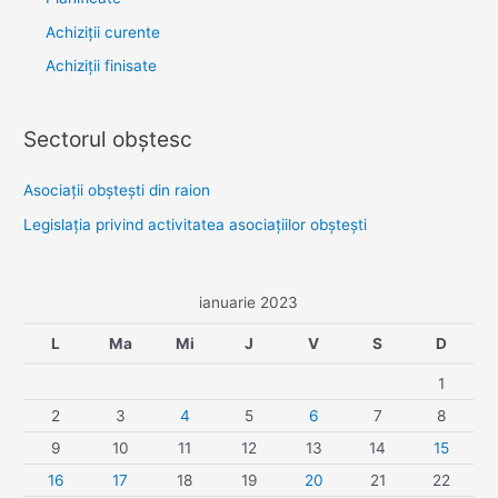
Achiziții curente
Achiziții finisate
Sectorul obştesc
Asociaţii obşteşti din raion
Legislaţia privind activitatea asociaţiilor obşteşti
ianuarie 2023
L
Ma
Mi
J
V
S
D
1
2
3
4
5
6
7
8
9
10
11
12
13
14
15
16
17
18
19
20
21
22