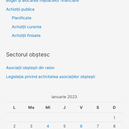
Buget și alocarea mijloacelor financiare
Achiziţii publice
Planificate
Achiziții curente
Achiziții finisate
Sectorul obştesc
Asociaţii obşteşti din raion
Legislaţia privind activitatea asociaţiilor obşteşti
ianuarie 2023
L
Ma
Mi
J
V
S
D
1
2
3
4
5
6
7
8