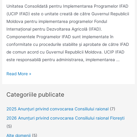
Unitatea Consolidată pentru Implementarea Programelor IFAD
(UCIP IFAD) este o unitate creată de către Guvernul Republicii
Moldova pentru implementarea programelor Fondul
Internațional pentru Dezvoltarea Agricolă (IFAD).
Componentele Programelor IFAD sunt implementate în
conformitate cu procedurile stabilite și aprobate de către IFAD
de comun acord cu Guvernul Republicii Moldova. UCIP IFAD
este responsabilă pentru administrarea, implementarea …
Agricultorii
Read More »
pot
primi
Categoriile publicate
granturi
până
2025 Anunţuri privind convocarea Consiliului raional
(7)
la
2026 Anunțuri privind convocarea Consiliului raional Florești
7500$
(5)
per
beneficiar
Alte domenii
(5)