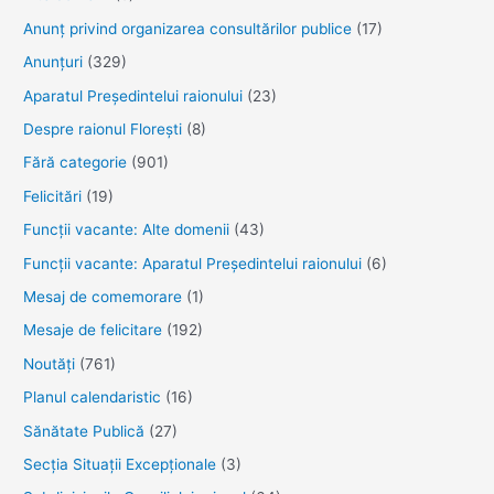
pentru
Anunţ privind organizarea consultărilor publice
(17)
procurarea
Anunţuri
(329)
tehnicii
Aparatul Preşedintelui raionului
(23)
și
Despre raionul Floreşti
(8)
echipamentelor
agricole
Fără categorie
(901)
Felicitări
(19)
Funcţii vacante: Alte domenii
(43)
Funcții vacante: Aparatul Președintelui raionului
(6)
Mesaj de comemorare
(1)
Mesaje de felicitare
(192)
Noutăţi
(761)
Planul calendaristic
(16)
Sănătate Publică
(27)
Secția Situații Excepționale
(3)