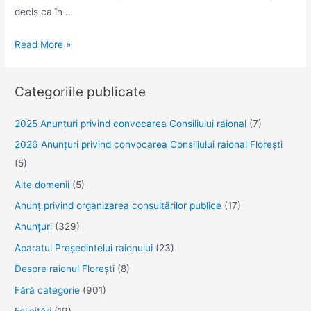
decis ca în …
Bilunarul
Read More »
ecologic!
Categoriile publicate
2025 Anunţuri privind convocarea Consiliului raional
(7)
2026 Anunțuri privind convocarea Consiliului raional Florești
(5)
Alte domenii
(5)
Anunţ privind organizarea consultărilor publice
(17)
Anunţuri
(329)
Aparatul Preşedintelui raionului
(23)
Despre raionul Floreşti
(8)
Fără categorie
(901)
Felicitări
(19)