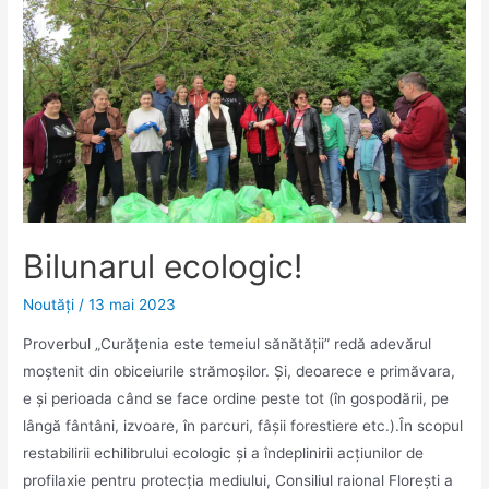
Bilunarul ecologic!
Noutăţi
/
13 mai 2023
Proverbul „Curățenia este temeiul sănătății” redă adevărul
moștenit din obiceiurile strămoșilor. Și, deoarece e primăvara,
e și perioada când se face ordine peste tot (în gospodării, pe
lângă fântâni, izvoare, în parcuri, fâşii forestiere etc.).În scopul
restabilirii echilibrului ecologic şi a îndeplinirii acţiunilor de
profilaxie pentru protecţia mediului, Consiliul raional Floreşti a