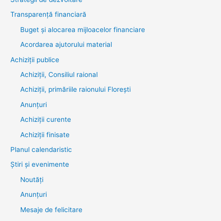
Transparenţă financiară
Buget și alocarea mijloacelor financiare
Acordarea ajutorului material
Achiziţii publice
Achiziții, Consiliul raional
Achiziții, primăriile raionului Florești
Anunțuri
Achiziții curente
Achiziții finisate
Planul calendaristic
Știri şi evenimente
Noutăţi
Anunţuri
Mesaje de felicitare