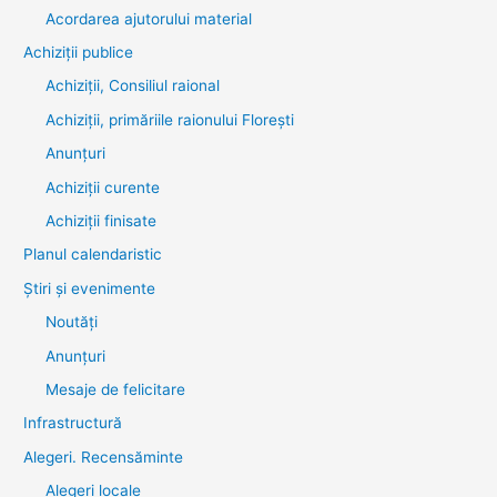
Acordarea ajutorului material
Achiziţii publice
Achiziții, Consiliul raional
Achiziții, primăriile raionului Florești
Anunțuri
Achiziții curente
Achiziții finisate
Planul calendaristic
Știri şi evenimente
Noutăţi
Anunţuri
Mesaje de felicitare
Infrastructură
Alegeri. Recensăminte
Alegeri locale