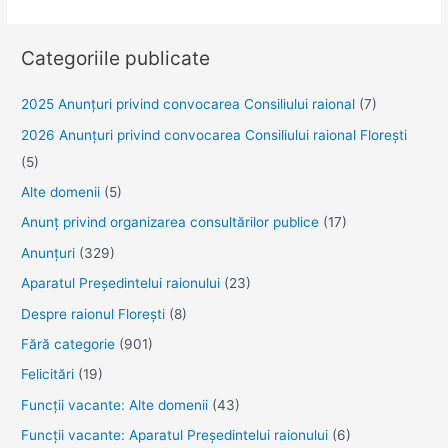
la
15
Categoriile publicate
mai,
în
2025 Anunţuri privind convocarea Consiliului raional
(7)
Republica
2026 Anunțuri privind convocarea Consiliului raional Florești
Moldova,
(5)
promovăm,
valorificăm
Alte domenii
(5)
şi
Anunţ privind organizarea consultărilor publice
(17)
celebrăm
Anunţuri
(329)
Familia
Aparatul Preşedintelui raionului
(23)
Despre raionul Floreşti
(8)
Fără categorie
(901)
Felicitări
(19)
Funcţii vacante: Alte domenii
(43)
Funcții vacante: Aparatul Președintelui raionului
(6)