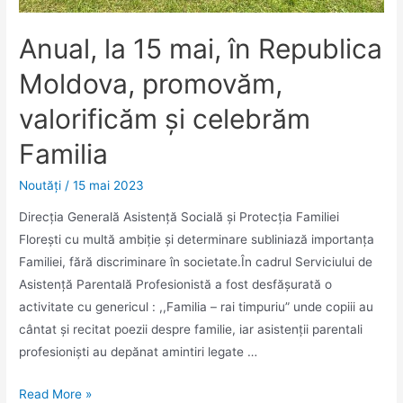
Anual, la 15 mai, în Republica
Moldova, promovăm,
valorificăm şi celebrăm
Familia
Noutăţi
/
15 mai 2023
Direcția Generală Asistență Socială și Protecția Familiei
Floreşti cu multă ambiţie şi determinare subliniază importanţa
Familiei, fără discriminare în societate.În cadrul Serviciului de
Asistenţă Parentală Profesionistă a fost desfăşurată o
activitate cu genericul : ,,Familia – rai timpuriu” unde copiii au
cântat și recitat poezii despre familie, iar asistenţii parentali
profesioniști au depănat amintiri legate …
Anual,
Read More »